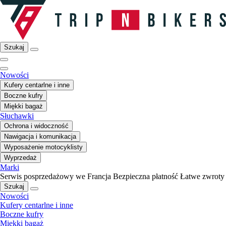
Szukaj
Nowości
Kufery centarlne i inne
Boczne kufry
Miękki bagaż
Słuchawki
Ochrona i widoczność
Nawigacja i komunikacja
Wyposażenie motocyklisty
Wyprzedaż
Marki
Serwis posprzedażowy we Francja
Bezpieczna płatność
Łatwe zwroty
Szukaj
Nowości
Kufery centarlne i inne
Boczne kufry
Miękki bagaż