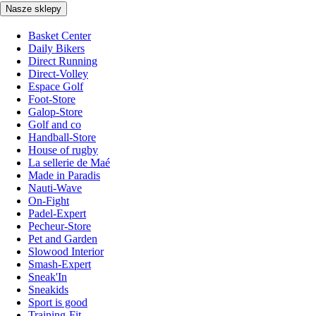
Nasze sklepy
Basket Center
Daily Bikers
Direct Running
Direct-Volley
Espace Golf
Foot-Store
Galop-Store
Golf and co
Handball-Store
House of rugby
La sellerie de Maé
Made in Paradis
Nauti-Wave
On-Fight
Padel-Expert
Pecheur-Store
Pet and Garden
Slowood Interior
Smash-Expert
Sneak'In
Sneakids
Sport is good
Training-Fit