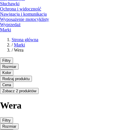
Słuchawki
Ochrona i widoczność
Nawigacja i komunikacja
Wyposażenie motocyklisty
Wyprzedaż
Marki
Strona główna
/
Marki
/
Wera
Filtry
Rozmiar
Kolor
Rodzaj produktu
Cena
Zobacz 2 produktów
Wera
Filtry
Rozmiar