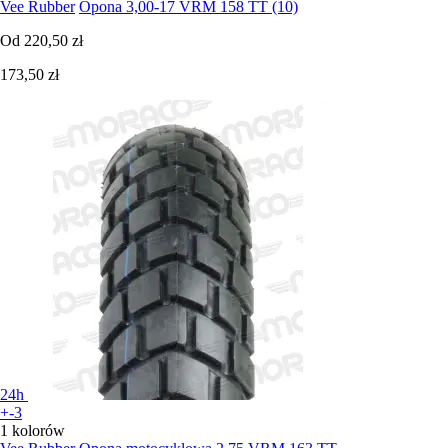
Vee Rubber
Opona 3,00-17 VRM 158 TT (10)
Od
220,50 zł
173,50 zł
24h
+-3
1 kolorów