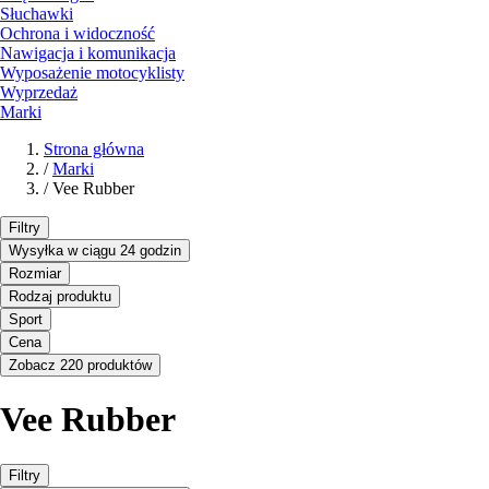
Słuchawki
Ochrona i widoczność
Nawigacja i komunikacja
Wyposażenie motocyklisty
Wyprzedaż
Marki
Strona główna
/
Marki
/
Vee Rubber
Filtry
Wysyłka w ciągu 24 godzin
Rozmiar
Rodzaj produktu
Sport
Cena
Zobacz 220 produktów
Vee Rubber
Filtry