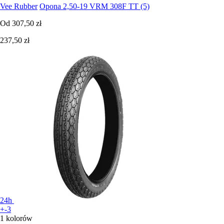
Vee Rubber
Opona 2,50-19 VRM 308F TT (5)
Od
307,50 zł
237,50 zł
24h
+-3
1 kolorów