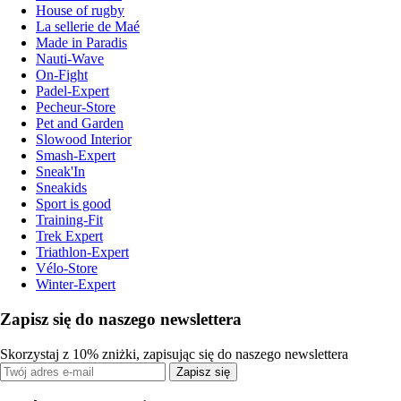
House of rugby
La sellerie de Maé
Made in Paradis
Nauti-Wave
On-Fight
Padel-Expert
Pecheur-Store
Pet and Garden
Slowood Interior
Smash-Expert
Sneak'In
Sneakids
Sport is good
Training-Fit
Trek Expert
Triathlon-Expert
Vélo-Store
Winter-Expert
Zapisz się do naszego newslettera
Skorzystaj z 10% zniżki, zapisując się do naszego newslettera
Zapisz się