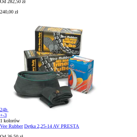
Od
282,50 zł
240,00 zł
24h
+-3
1 kolorów
Vee Rubber
Dętka 2,25-14 AV PRESTA
Od
36,50 zł