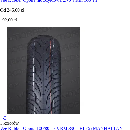
Vee Rubber
Opona motocyklowa 2,75 VRM 163 TT
Od
246,00 zł
192,00 zł
+-3
1 kolorów
Vee Rubber
Opona 100/80-17 VRM 396 TBL (5) MANHATTAN