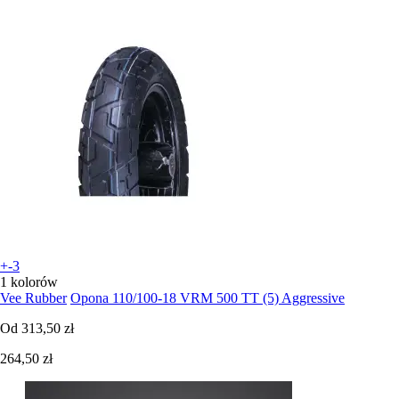
+-3
1 kolorów
Vee Rubber
Opona 110/100-18 VRM 500 TT (5) Aggressive
Od
313,50 zł
264,50 zł