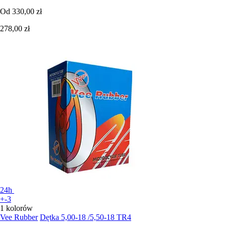
Od
330,00 zł
278,00 zł
24h
+-3
1 kolorów
Vee Rubber
Dętka 5,00-18 /5,50-18 TR4