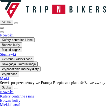
Szukaj
Nowości
Kufery centarlne i inne
Boczne kufry
Miękki bagaż
Słuchawki
Ochrona i widoczność
Nawigacja i komunikacja
Wyposażenie motocyklisty
Wyprzedaż
Marki
Serwis posprzedażowy we Francja
Bezpieczna płatność
Łatwe zwroty
Szukaj
Nowości
Kufery centarlne i inne
Boczne kufry
Miękki bagaż