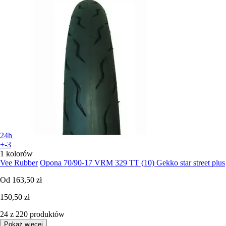
24h
+-3
1 kolorów
Vee Rubber
Opona 70/90-17 VRM 329 TT (10) Gekko star street plus
Od
163,50 zł
150,50 zł
24 z 220 produktów
Pokaż więcej