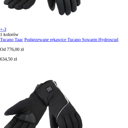
+-3
1 kolorów
Tucano Taac
Podgrzewane rękawice Tucano Sowarm Hydroscud
Od
776,00 zł
634,50 zł