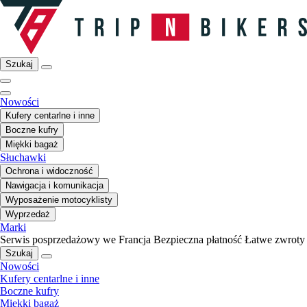
Szukaj
Nowości
Kufery centarlne i inne
Boczne kufry
Miękki bagaż
Słuchawki
Ochrona i widoczność
Nawigacja i komunikacja
Wyposażenie motocyklisty
Wyprzedaż
Marki
Serwis posprzedażowy we Francja
Bezpieczna płatność
Łatwe zwroty
Szukaj
Nowości
Kufery centarlne i inne
Boczne kufry
Miękki bagaż