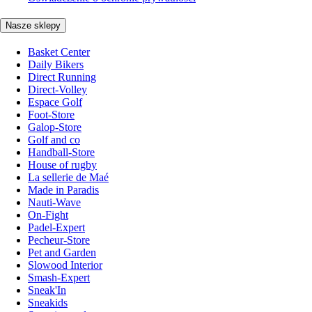
Nasze sklepy
Basket Center
Daily Bikers
Direct Running
Direct-Volley
Espace Golf
Foot-Store
Galop-Store
Golf and co
Handball-Store
House of rugby
La sellerie de Maé
Made in Paradis
Nauti-Wave
On-Fight
Padel-Expert
Pecheur-Store
Pet and Garden
Slowood Interior
Smash-Expert
Sneak'In
Sneakids