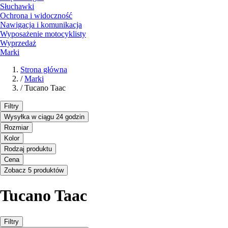
Słuchawki
Ochrona i widoczność
Nawigacja i komunikacja
Wyposażenie motocyklisty
Wyprzedaż
Marki
Strona główna
/
Marki
/
Tucano Taac
Filtry
Wysyłka w ciągu 24 godzin
Rozmiar
Kolor
Rodzaj produktu
Cena
Zobacz 5 produktów
Tucano Taac
Filtry