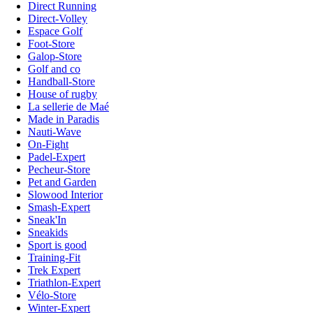
Direct Running
Direct-Volley
Espace Golf
Foot-Store
Galop-Store
Golf and co
Handball-Store
House of rugby
La sellerie de Maé
Made in Paradis
Nauti-Wave
On-Fight
Padel-Expert
Pecheur-Store
Pet and Garden
Slowood Interior
Smash-Expert
Sneak'In
Sneakids
Sport is good
Training-Fit
Trek Expert
Triathlon-Expert
Vélo-Store
Winter-Expert