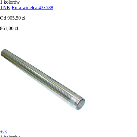
1 kolorów
TNK
Rura widelca 43x588
Od
905,50 zł
861,00 zł
+-3