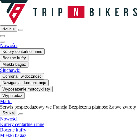
Szukaj
Nowości
Kufery centarlne i inne
Boczne kufry
Miękki bagaż
Słuchawki
Ochrona i widoczność
Nawigacja i komunikacja
Wyposażenie motocyklisty
Wyprzedaż
Marki
Serwis posprzedażowy we Francja
Bezpieczna płatność
Łatwe zwroty
Szukaj
Nowości
Kufery centarlne i inne
Boczne kufry
Miękki bagaż