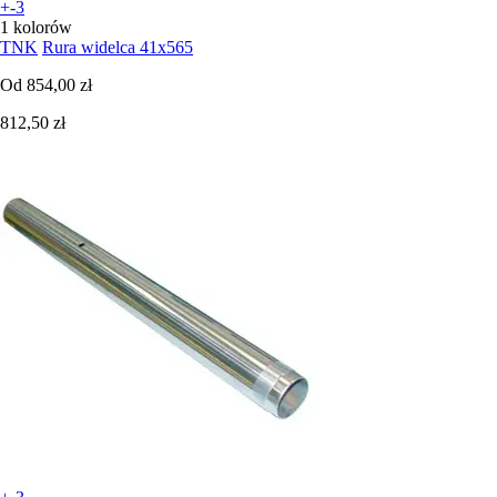
+-3
1 kolorów
TNK
Rura widelca 41x565
Od
854,00 zł
812,50 zł