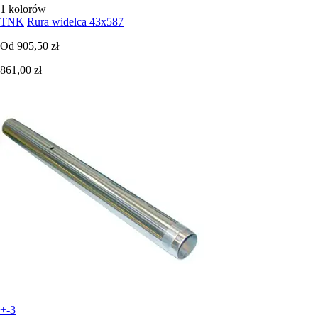
1 kolorów
TNK
Rura widelca 43x587
Od
905,50 zł
861,00 zł
+-3