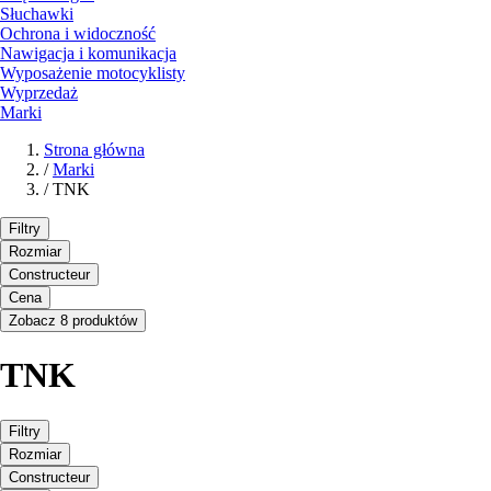
Słuchawki
Ochrona i widoczność
Nawigacja i komunikacja
Wyposażenie motocyklisty
Wyprzedaż
Marki
Strona główna
/
Marki
/
TNK
Filtry
Rozmiar
Constructeur
Cena
Zobacz 8 produktów
TNK
Filtry
Rozmiar
Constructeur