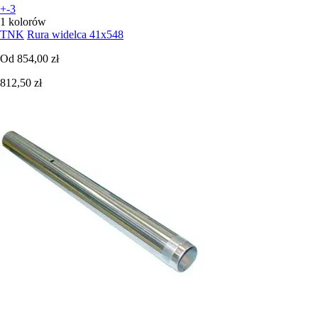
+-3
1 kolorów
TNK
Rura widelca 41x548
Od
854,00 zł
812,50 zł