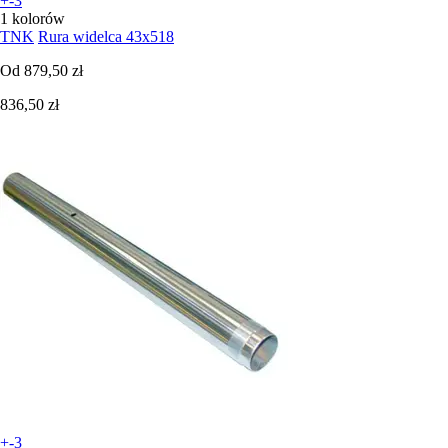
+-3
1 kolorów
TNK
Rura widelca 43x518
Od
879,50 zł
836,50 zł
+-3