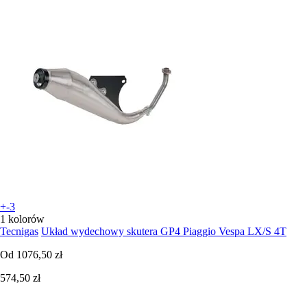
+-3
1 kolorów
Tecnigas
Układ wydechowy skutera GP4 Piaggio Vespa LX/S 4T
Od
1076,50 zł
574,50 zł