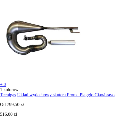
+-3
1 kolorów
Tecnigas
Układ wydechowy skutera Proma Piaggio Ciao/bravo
Od
799,50 zł
516,00 zł