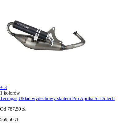
+-3
1 kolorów
Tecnigas
Układ wydechowy skutera Pro Aprilia Sr Di-tech
Od
787,50 zł
569,50 zł