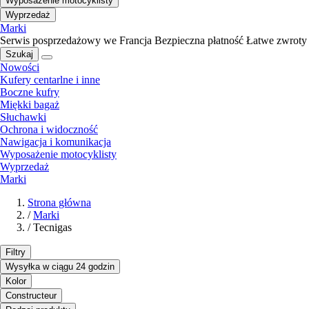
Wyposażenie motocyklisty
Wyprzedaż
Marki
Serwis posprzedażowy we Francja
Bezpieczna płatność
Łatwe zwroty
Szukaj
Nowości
Kufery centarlne i inne
Boczne kufry
Miękki bagaż
Słuchawki
Ochrona i widoczność
Nawigacja i komunikacja
Wyposażenie motocyklisty
Wyprzedaż
Marki
Strona główna
/
Marki
/
Tecnigas
Filtry
Wysyłka w ciągu 24 godzin
Kolor
Constructeur