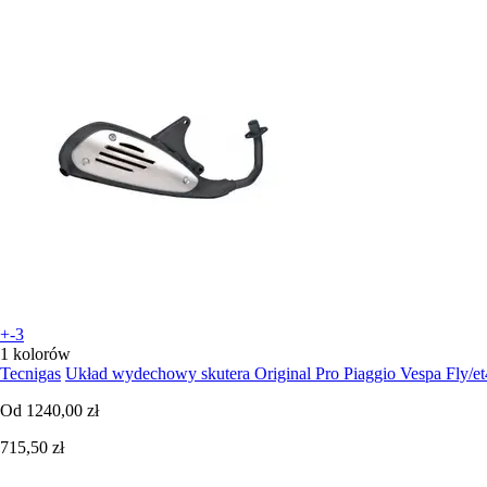
+-3
1 kolorów
Tecnigas
Układ wydechowy skutera Original Pro Piaggio Vespa Fly/et4
Od
1240,00 zł
715,50 zł