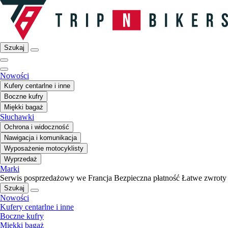
Szukaj
Nowości
Kufery centarlne i inne
Boczne kufry
Miękki bagaż
Słuchawki
Ochrona i widoczność
Nawigacja i komunikacja
Wyposażenie motocyklisty
Wyprzedaż
Marki
Serwis posprzedażowy we Francja
Bezpieczna płatność
Łatwe zwroty
Szukaj
Nowości
Kufery centarlne i inne
Boczne kufry
Miękki bagaż