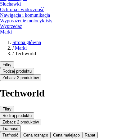
Słuchawki
Ochrona i widoczność
Nawigacja i komunikacja
Wyposażenie motocyklisty
Wyprzedaż
Marki
Strona główna
/
Marki
/
Techworld
Filtry
Rodzaj produktu
Zobacz 2 produktów
Techworld
Filtry
Rodzaj produktu
Zobacz 2 produktów
Trafność
Trafność
Cena rosnąco
Cena malejąco
Rabat