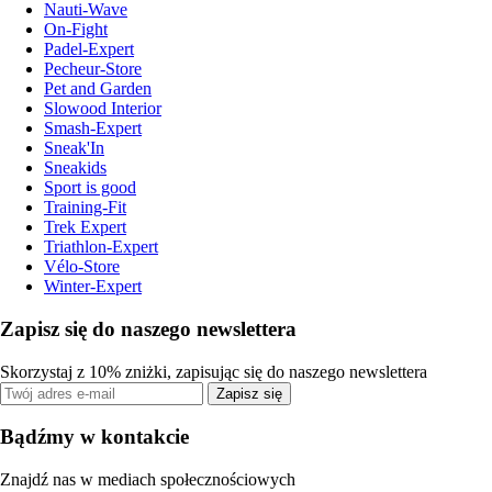
Nauti-Wave
On-Fight
Padel-Expert
Pecheur-Store
Pet and Garden
Slowood Interior
Smash-Expert
Sneak'In
Sneakids
Sport is good
Training-Fit
Trek Expert
Triathlon-Expert
Vélo-Store
Winter-Expert
Zapisz się do naszego newslettera
Skorzystaj z 10% zniżki, zapisując się do naszego newslettera
Zapisz się
Bądźmy w kontakcie
Znajdź nas w mediach społecznościowych