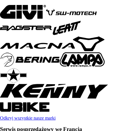
Odkryj wszystkie nasze marki
Serwis posprzedażowy we Francja