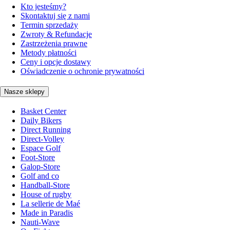
Kto jesteśmy?
Skontaktuj się z nami
Termin sprzedaży
Zwroty & Refundacje
Zastrzeżenia prawne
Metody płatności
Ceny i opcje dostawy
Oświadczenie o ochronie prywatności
Nasze sklepy
Basket Center
Daily Bikers
Direct Running
Direct-Volley
Espace Golf
Foot-Store
Galop-Store
Golf and co
Handball-Store
House of rugby
La sellerie de Maé
Made in Paradis
Nauti-Wave