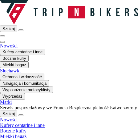
Szukaj
Nowości
Kufery centarlne i inne
Boczne kufry
Miękki bagaż
Słuchawki
Ochrona i widoczność
Nawigacja i komunikacja
Wyposażenie motocyklisty
Wyprzedaż
Marki
Serwis posprzedażowy we Francja
Bezpieczna płatność
Łatwe zwroty
Szukaj
Nowości
Kufery centarlne i inne
Boczne kufry
Miękki bagaż