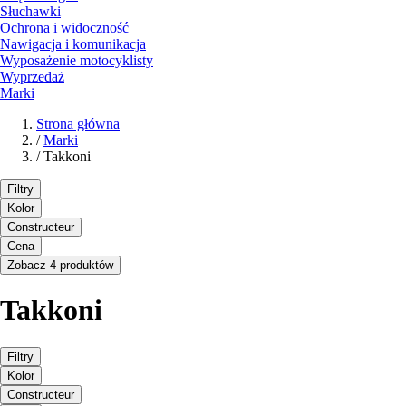
Słuchawki
Ochrona i widoczność
Nawigacja i komunikacja
Wyposażenie motocyklisty
Wyprzedaż
Marki
Strona główna
/
Marki
/
Takkoni
Filtry
Kolor
Constructeur
Cena
Zobacz 4 produktów
Takkoni
Filtry
Kolor
Constructeur