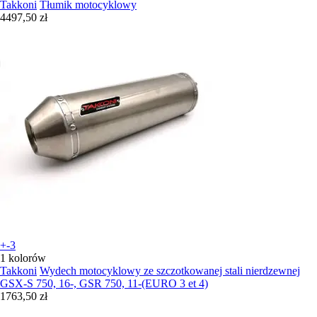
Takkoni
Tłumik motocyklowy
4497,50 zł
+-3
1 kolorów
Takkoni
Wydech motocyklowy ze szczotkowanej stali nierdzewnej
GSX-S 750, 16-, GSR 750, 11-(EURO 3 et 4)
1763,50 zł