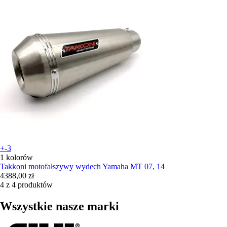
+-3
1 kolorów
Takkoni
motofałszywy wydech Yamaha MT 07, 14
4388,00 zł
4 z 4 produktów
Wszystkie nasze marki