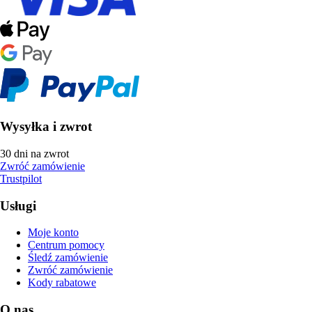
Wysyłka i zwrot
30 dni na zwrot
Zwróć zamówienie
Trustpilot
Usługi
Moje konto
Centrum pomocy
Śledź zamówienie
Zwróć zamówienie
Kody rabatowe
O nas