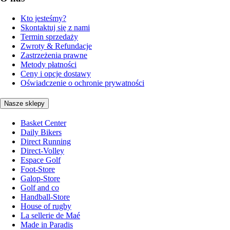
Kto jesteśmy?
Skontaktuj się z nami
Termin sprzedaży
Zwroty & Refundacje
Zastrzeżenia prawne
Metody płatności
Ceny i opcje dostawy
Oświadczenie o ochronie prywatności
Nasze sklepy
Basket Center
Daily Bikers
Direct Running
Direct-Volley
Espace Golf
Foot-Store
Galop-Store
Golf and co
Handball-Store
House of rugby
La sellerie de Maé
Made in Paradis