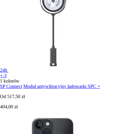
24h
+-3
1 kolorów
SP Connect
Moduł antywibracyjny ładowarki SPC +
Od
517,50 zł
404,00 zł