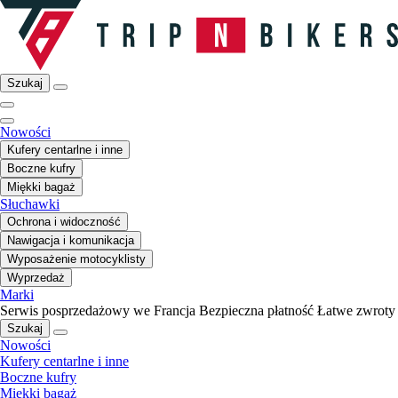
Szukaj
Nowości
Kufery centarlne i inne
Boczne kufry
Miękki bagaż
Słuchawki
Ochrona i widoczność
Nawigacja i komunikacja
Wyposażenie motocyklisty
Wyprzedaż
Marki
Serwis posprzedażowy we Francja
Bezpieczna płatność
Łatwe zwroty
Szukaj
Nowości
Kufery centarlne i inne
Boczne kufry
Miękki bagaż