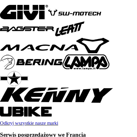
Odkryj wszystkie nasze marki
Serwis posprzedażowy we Francja