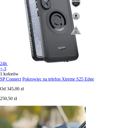
24h
+-3
1 kolorów
SP Connect
Pokrowiec na telefon Xtreme S25 Edge
Od
345,00 zł
250,50 zł