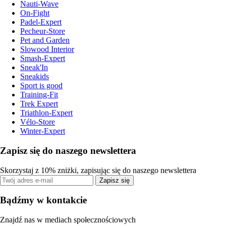
Nauti-Wave
On-Fight
Padel-Expert
Pecheur-Store
Pet and Garden
Slowood Interior
Smash-Expert
Sneak'In
Sneakids
Sport is good
Training-Fit
Trek Expert
Triathlon-Expert
Vélo-Store
Winter-Expert
Zapisz się do naszego newslettera
Skorzystaj z 10% zniżki, zapisując się do naszego newslettera
Zapisz się
Bądźmy w kontakcie
Znajdź nas w mediach społecznościowych