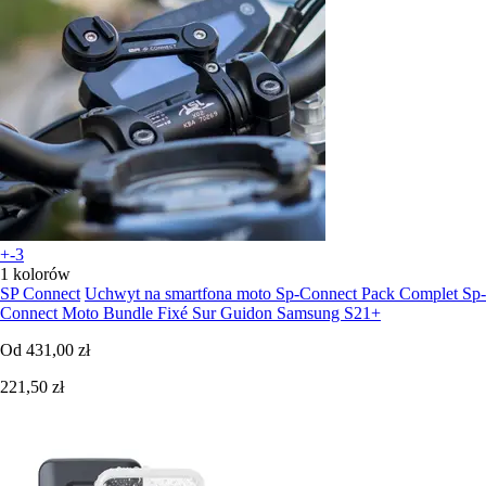
+-3
1 kolorów
SP Connect
Uchwyt na smartfona moto Sp-Connect Pack Complet Sp-
Connect Moto Bundle Fixé Sur Guidon Samsung S21+
Od
431,00 zł
221,50 zł