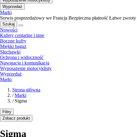
Wyposażenie motocyklisty
Wyprzedaż
Marki
Serwis posprzedażowy we Francja
Bezpieczna płatność
Łatwe zwroty
Szukaj
Nowości
Kufery centarlne i inne
Boczne kufry
Miękki bagaż
Słuchawki
Ochrona i widoczność
Nawigacja i komunikacja
Wyposażenie motocyklisty
Wyprzedaż
Marki
Strona główna
/
Marki
/
Sigma
Filtry
Zobacz produkt
Sigma