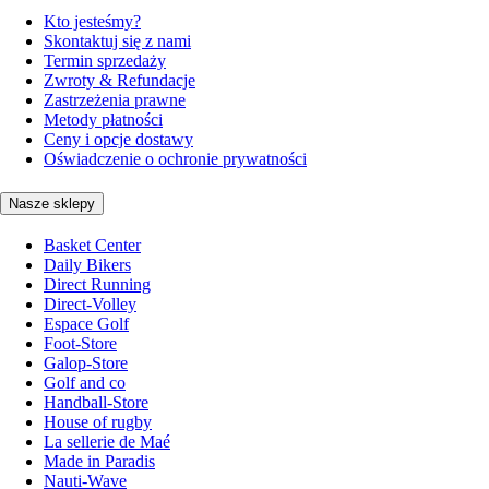
Kto jesteśmy?
Skontaktuj się z nami
Termin sprzedaży
Zwroty & Refundacje
Zastrzeżenia prawne
Metody płatności
Ceny i opcje dostawy
Oświadczenie o ochronie prywatności
Nasze sklepy
Basket Center
Daily Bikers
Direct Running
Direct-Volley
Espace Golf
Foot-Store
Galop-Store
Golf and co
Handball-Store
House of rugby
La sellerie de Maé
Made in Paradis
Nauti-Wave