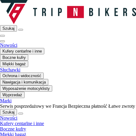
Szukaj
Nowości
Kufery centarlne i inne
Boczne kufry
Miękki bagaż
Słuchawki
Ochrona i widoczność
Nawigacja i komunikacja
Wyposażenie motocyklisty
Wyprzedaż
Marki
Serwis posprzedażowy we Francja
Bezpieczna płatność
Łatwe zwroty
Szukaj
Nowości
Kufery centarlne i inne
Boczne kufry
Miękki bagaż