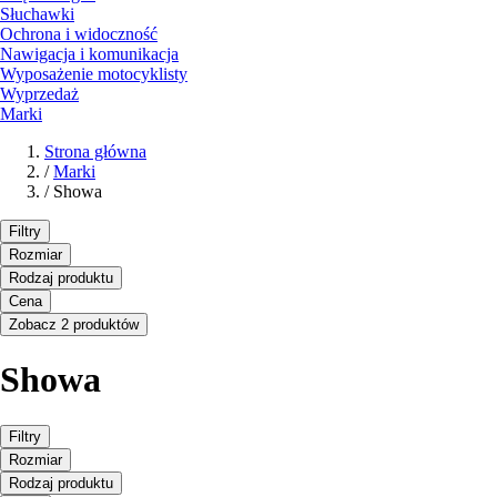
Słuchawki
Ochrona i widoczność
Nawigacja i komunikacja
Wyposażenie motocyklisty
Wyprzedaż
Marki
Strona główna
/
Marki
/
Showa
Filtry
Rozmiar
Rodzaj produktu
Cena
Zobacz 2 produktów
Showa
Filtry
Rozmiar
Rodzaj produktu