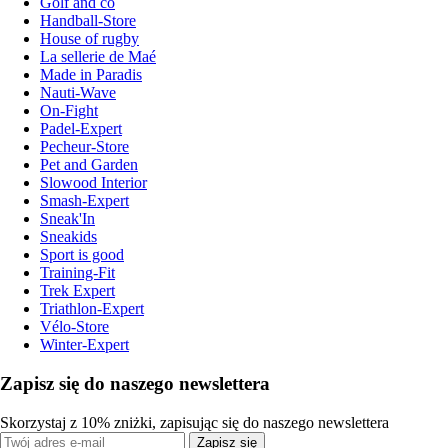
Golf and co
Handball-Store
House of rugby
La sellerie de Maé
Made in Paradis
Nauti-Wave
On-Fight
Padel-Expert
Pecheur-Store
Pet and Garden
Slowood Interior
Smash-Expert
Sneak'In
Sneakids
Sport is good
Training-Fit
Trek Expert
Triathlon-Expert
Vélo-Store
Winter-Expert
Zapisz się do naszego newslettera
Skorzystaj z 10% zniżki, zapisując się do naszego newslettera
Zapisz się