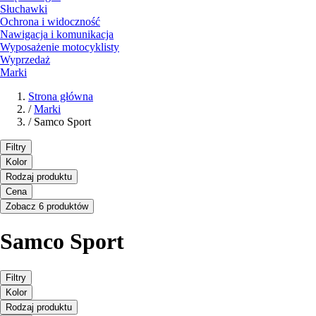
Słuchawki
Ochrona i widoczność
Nawigacja i komunikacja
Wyposażenie motocyklisty
Wyprzedaż
Marki
Strona główna
/
Marki
/
Samco Sport
Filtry
Kolor
Rodzaj produktu
Cena
Zobacz 6 produktów
Samco Sport
Filtry
Kolor
Rodzaj produktu