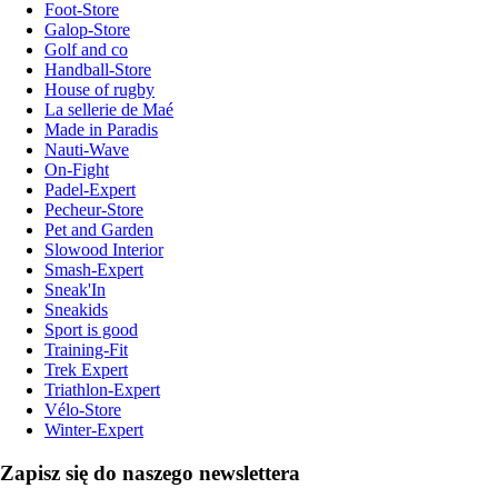
Foot-Store
Galop-Store
Golf and co
Handball-Store
House of rugby
La sellerie de Maé
Made in Paradis
Nauti-Wave
On-Fight
Padel-Expert
Pecheur-Store
Pet and Garden
Slowood Interior
Smash-Expert
Sneak'In
Sneakids
Sport is good
Training-Fit
Trek Expert
Triathlon-Expert
Vélo-Store
Winter-Expert
Zapisz się do naszego newslettera