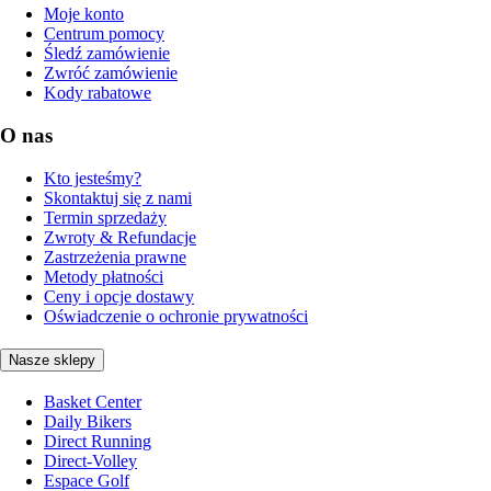
Moje konto
Centrum pomocy
Śledź zamówienie
Zwróć zamówienie
Kody rabatowe
O nas
Kto jesteśmy?
Skontaktuj się z nami
Termin sprzedaży
Zwroty & Refundacje
Zastrzeżenia prawne
Metody płatności
Ceny i opcje dostawy
Oświadczenie o ochronie prywatności
Nasze sklepy
Basket Center
Daily Bikers
Direct Running
Direct-Volley
Espace Golf