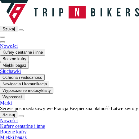
Szukaj
Nowości
Kufery centarlne i inne
Boczne kufry
Miękki bagaż
Słuchawki
Ochrona i widoczność
Nawigacja i komunikacja
Wyposażenie motocyklisty
Wyprzedaż
Marki
Serwis posprzedażowy we Francja
Bezpieczna płatność
Łatwe zwroty
Szukaj
Nowości
Kufery centarlne i inne
Boczne kufry
Miękki bagaż