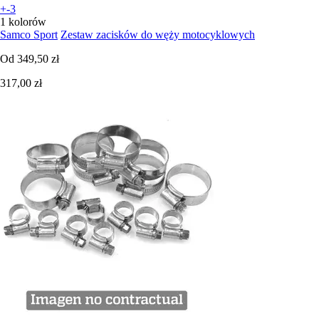
+-3
1 kolorów
Samco Sport
Zestaw zacisków do węży motocyklowych
Od
349,50 zł
317,00 zł