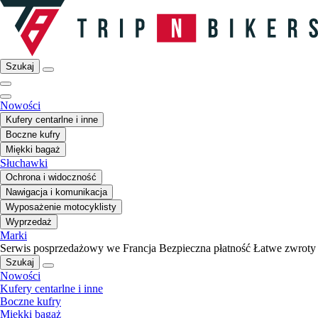
Szukaj
Nowości
Kufery centarlne i inne
Boczne kufry
Miękki bagaż
Słuchawki
Ochrona i widoczność
Nawigacja i komunikacja
Wyposażenie motocyklisty
Wyprzedaż
Marki
Serwis posprzedażowy we Francja
Bezpieczna płatność
Łatwe zwroty
Szukaj
Nowości
Kufery centarlne i inne
Boczne kufry
Miękki bagaż