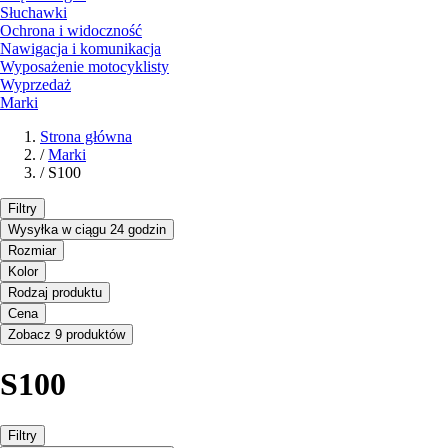
Słuchawki
Ochrona i widoczność
Nawigacja i komunikacja
Wyposażenie motocyklisty
Wyprzedaż
Marki
Strona główna
/
Marki
/
S100
Filtry
Wysyłka w ciągu 24 godzin
Rozmiar
Kolor
Rodzaj produktu
Cena
Zobacz 9 produktów
S100
Filtry