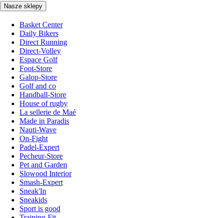
Nasze sklepy
Basket Center
Daily Bikers
Direct Running
Direct-Volley
Espace Golf
Foot-Store
Galop-Store
Golf and co
Handball-Store
House of rugby
La sellerie de Maé
Made in Paradis
Nauti-Wave
On-Fight
Padel-Expert
Pecheur-Store
Pet and Garden
Slowood Interior
Smash-Expert
Sneak'In
Sneakids
Sport is good
Training-Fit