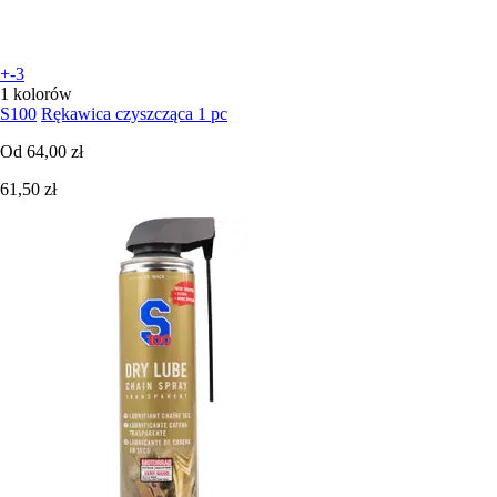
+-3
1 kolorów
S100
Rękawica czyszcząca 1 pc
Od
64,00 zł
61,50 zł