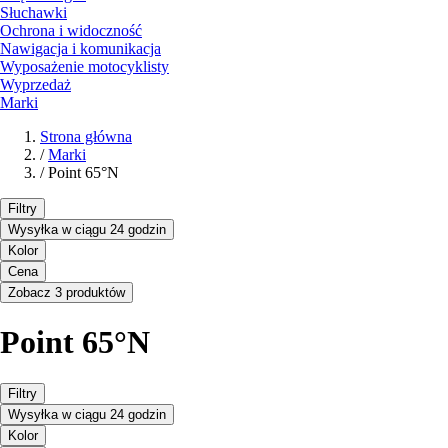
Słuchawki
Ochrona i widoczność
Nawigacja i komunikacja
Wyposażenie motocyklisty
Wyprzedaż
Marki
Strona główna
/
Marki
/
Point 65°N
Filtry
Wysyłka w ciągu 24 godzin
Kolor
Cena
Zobacz 3 produktów
Point 65°N
Filtry
Wysyłka w ciągu 24 godzin
Kolor