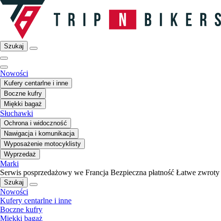
Szukaj
Nowości
Kufery centarlne i inne
Boczne kufry
Miękki bagaż
Słuchawki
Ochrona i widoczność
Nawigacja i komunikacja
Wyposażenie motocyklisty
Wyprzedaż
Marki
Serwis posprzedażowy we Francja
Bezpieczna płatność
Łatwe zwroty
Szukaj
Nowości
Kufery centarlne i inne
Boczne kufry
Miękki bagaż