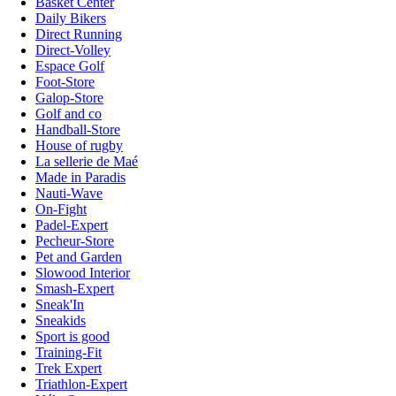
Basket Center
Daily Bikers
Direct Running
Direct-Volley
Espace Golf
Foot-Store
Galop-Store
Golf and co
Handball-Store
House of rugby
La sellerie de Maé
Made in Paradis
Nauti-Wave
On-Fight
Padel-Expert
Pecheur-Store
Pet and Garden
Slowood Interior
Smash-Expert
Sneak'In
Sneakids
Sport is good
Training-Fit
Trek Expert
Triathlon-Expert