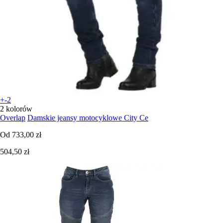
+-2
2 kolorów
Overlap
Damskie jeansy motocyklowe City Ce
Od
733,00 zł
504,50 zł