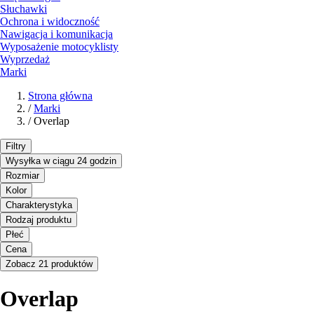
Słuchawki
Ochrona i widoczność
Nawigacja i komunikacja
Wyposażenie motocyklisty
Wyprzedaż
Marki
Strona główna
/
Marki
/
Overlap
Filtry
Wysyłka w ciągu 24 godzin
Rozmiar
Kolor
Charakterystyka
Rodzaj produktu
Płeć
Cena
Zobacz 21 produktów
Overlap