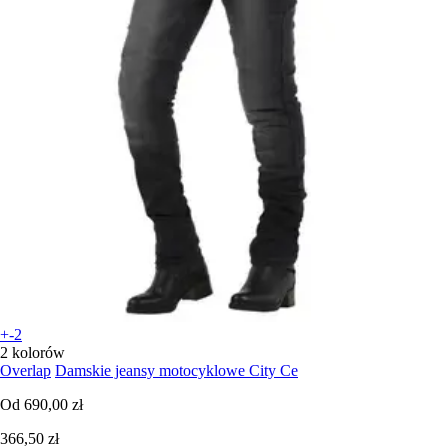
+-2
2 kolorów
Overlap
Damskie jeansy motocyklowe City Ce
Od
690,00 zł
366,50 zł