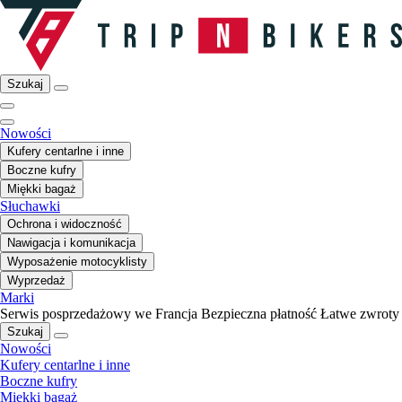
Szukaj
Nowości
Kufery centarlne i inne
Boczne kufry
Miękki bagaż
Słuchawki
Ochrona i widoczność
Nawigacja i komunikacja
Wyposażenie motocyklisty
Wyprzedaż
Marki
Serwis posprzedażowy we Francja
Bezpieczna płatność
Łatwe zwroty
Szukaj
Nowości
Kufery centarlne i inne
Boczne kufry
Miękki bagaż