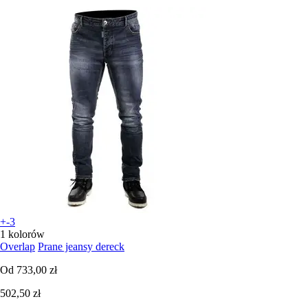
+-3
1 kolorów
Overlap
Prane jeansy dereck
Od
733,00 zł
502,50 zł