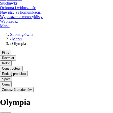
Słuchawki
Ochrona i widoczność
Nawigacja i komunikacja
Wyposażenie motocyklisty
Wyprzedaż
Marki
Strona główna
/
Marki
/
Olympia
Filtry
Rozmiar
Kolor
Constructeur
Rodzaj produktu
Sport
Cena
Zobacz 3 produktów
Olympia