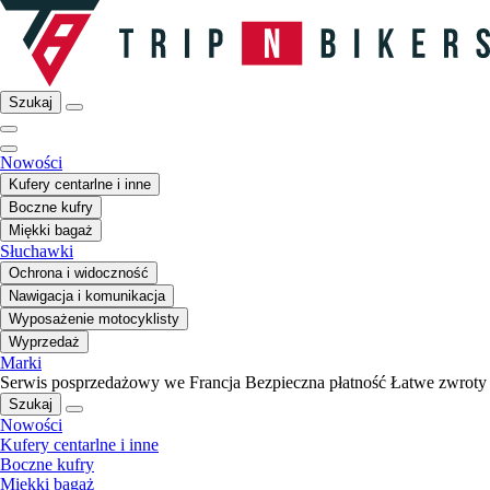
Szukaj
Nowości
Kufery centarlne i inne
Boczne kufry
Miękki bagaż
Słuchawki
Ochrona i widoczność
Nawigacja i komunikacja
Wyposażenie motocyklisty
Wyprzedaż
Marki
Serwis posprzedażowy we Francja
Bezpieczna płatność
Łatwe zwroty
Szukaj
Nowości
Kufery centarlne i inne
Boczne kufry
Miękki bagaż