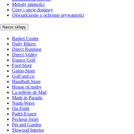
Metody płatności
Ceny i opcje dostawy
Oświadczenie o ochronie prywatności
Nasze sklepy
Basket Center
Daily Bikers
Direct Running
Direct-Volley
Espace Golf
Foot-Store
Galop-Store
Golf and co
Handball-Store
House of rugby
La sellerie de Maé
Made in Paradis
Nauti-Wave
On-Fight
Padel-Expert
Pecheur-Store
Pet and Garden
Slowood Interior