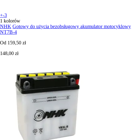
+-3
1 kolorów
NHK
Gotowy do użycia bezobsługowy akumulator motocyklowy
NT7B-4
Od
159,50 zł
148,00 zł