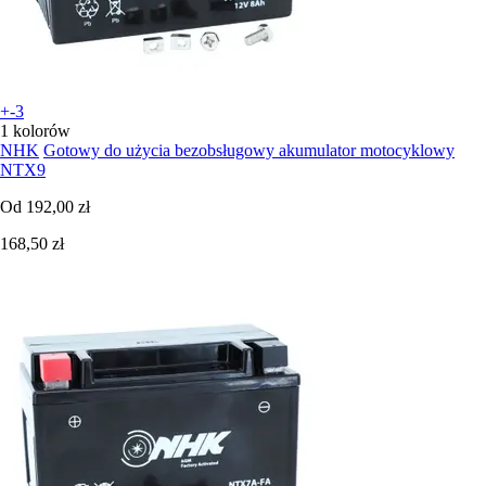
+-3
1 kolorów
NHK
Gotowy do użycia bezobsługowy akumulator motocyklowy
NTX9
Od
192,00 zł
168,50 zł