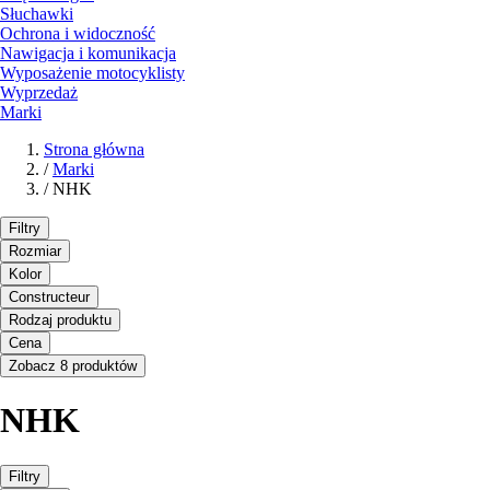
Słuchawki
Ochrona i widoczność
Nawigacja i komunikacja
Wyposażenie motocyklisty
Wyprzedaż
Marki
Strona główna
/
Marki
/
NHK
Filtry
Rozmiar
Kolor
Constructeur
Rodzaj produktu
Cena
Zobacz 8 produktów
NHK
Filtry