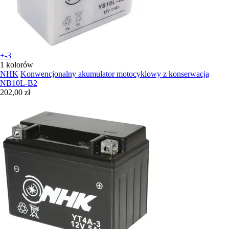
+-3
1 kolorów
NHK
Konwencjonalny akumulator motocyklowy z konserwacją
NB10L-B2
202,00 zł