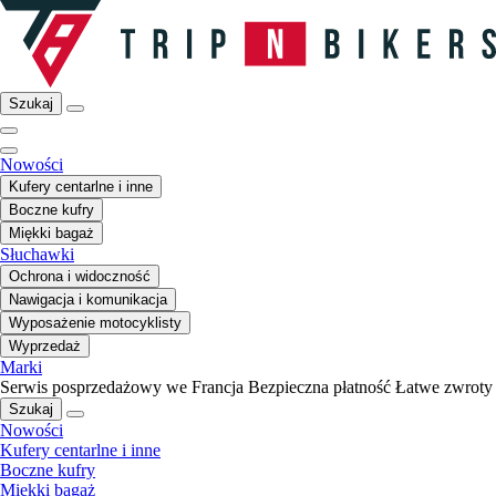
Szukaj
Nowości
Kufery centarlne i inne
Boczne kufry
Miękki bagaż
Słuchawki
Ochrona i widoczność
Nawigacja i komunikacja
Wyposażenie motocyklisty
Wyprzedaż
Marki
Serwis posprzedażowy we Francja
Bezpieczna płatność
Łatwe zwroty
Szukaj
Nowości
Kufery centarlne i inne
Boczne kufry
Miękki bagaż