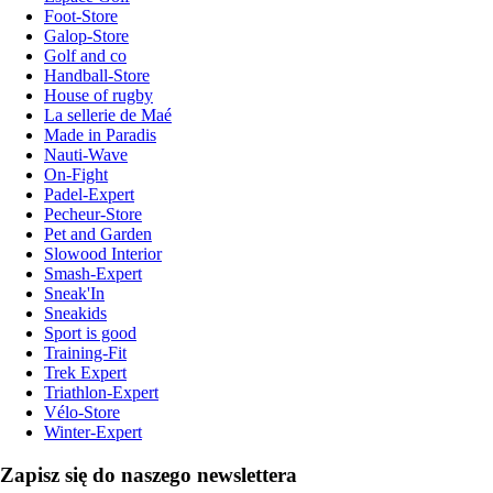
Foot-Store
Galop-Store
Golf and co
Handball-Store
House of rugby
La sellerie de Maé
Made in Paradis
Nauti-Wave
On-Fight
Padel-Expert
Pecheur-Store
Pet and Garden
Slowood Interior
Smash-Expert
Sneak'In
Sneakids
Sport is good
Training-Fit
Trek Expert
Triathlon-Expert
Vélo-Store
Winter-Expert
Zapisz się do naszego newslettera