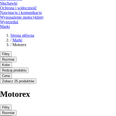
Słuchawki
Ochrona i widoczność
Nawigacja i komunikacja
Wyposażenie motocyklisty
Wyprzedaż
Marki
Strona główna
/
Marki
/
Motorex
Filtry
Rozmiar
Kolor
Rodzaj produktu
Cena
Zobacz 25 produktów
Motorex
Filtry
Rozmiar