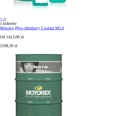
+-3
1 kolorów
Motorex
Płyn chłodzący Coolant M5.0
Od
1413,00 zł
1198,50 zł