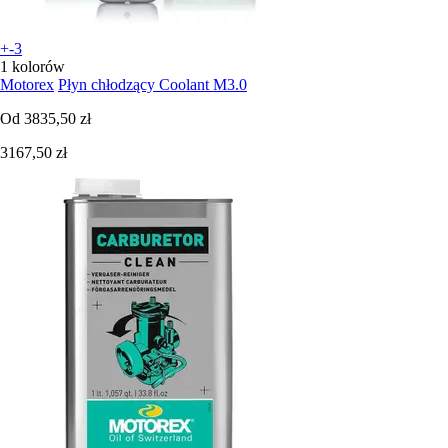
+-3
1 kolorów
Motorex
Płyn chłodzący Coolant M3.0
Od
3835,50 zł
3167,50 zł