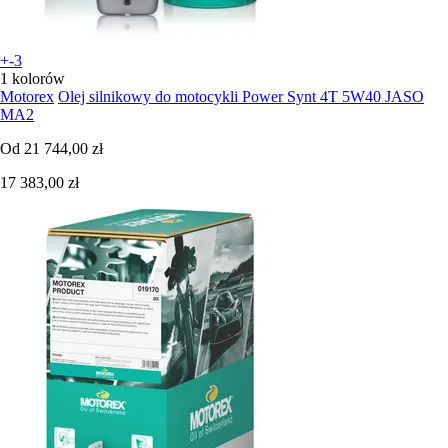
+-3
1 kolorów
Motorex
Olej silnikowy do motocykli Power Synt 4T 5W40 JASO
MA2
Od
21 744,00 zł
17 383,00 zł