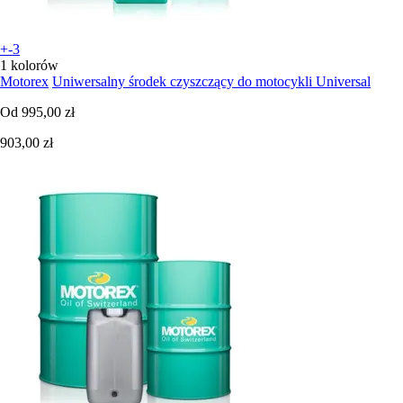
+-3
1 kolorów
Motorex
Uniwersalny środek czyszczący do motocykli Universal
Od
995,00 zł
903,00 zł