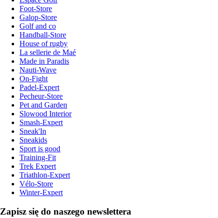
Foot-Store
Galop-Store
Golf and co
Handball-Store
House of rugby
La sellerie de Maé
Made in Paradis
Nauti-Wave
On-Fight
Padel-Expert
Pecheur-Store
Pet and Garden
Slowood Interior
Smash-Expert
Sneak'In
Sneakids
Sport is good
Training-Fit
Trek Expert
Triathlon-Expert
Vélo-Store
Winter-Expert
Zapisz się do naszego newslettera