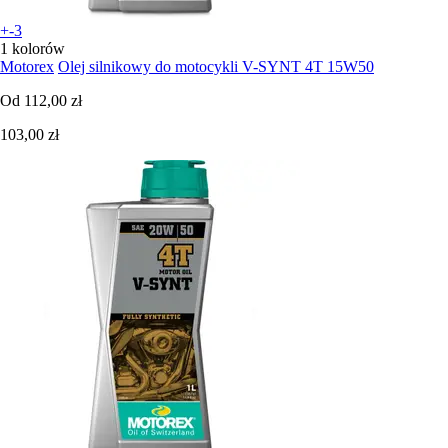
+-3
1 kolorów
Motorex
Olej silnikowy do motocykli V-SYNT 4T 15W50
Od
112,00 zł
103,00 zł