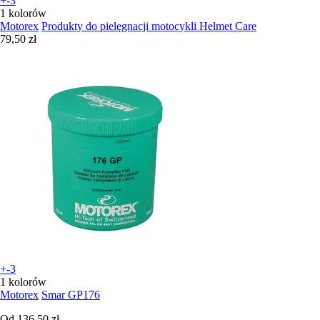
+-3
1 kolorów
Motorex
Produkty do pielęgnacji motocykli Helmet Care
79,50 zł
+-3
1 kolorów
Motorex
Smar GP176
Od
136,50 zł