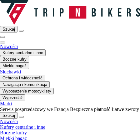
Szukaj
Nowości
Kufery centarlne i inne
Boczne kufry
Miękki bagaż
Słuchawki
Ochrona i widoczność
Nawigacja i komunikacja
Wyposażenie motocyklisty
Wyprzedaż
Marki
Serwis posprzedażowy we Francja
Bezpieczna płatność
Łatwe zwroty
Szukaj
Nowości
Kufery centarlne i inne
Boczne kufry
Miękki bagaż