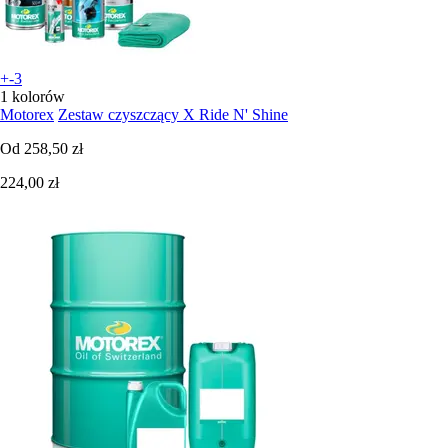
+-3
1 kolorów
Motorex
Zestaw czyszczący X Ride N' Shine
Od
258,50 zł
224,00 zł