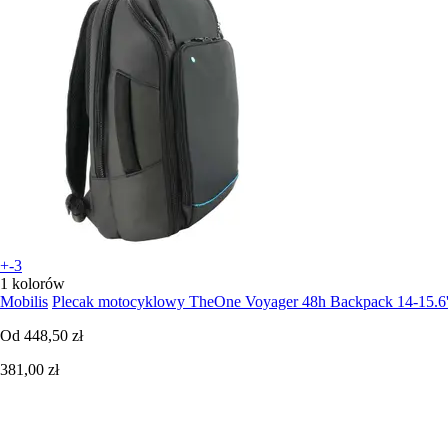
+-3
1 kolorów
Mobilis
Plecak motocyklowy TheOne Voyager 48h Backpack 14-15.6'
Od
448,50 zł
381,00 zł