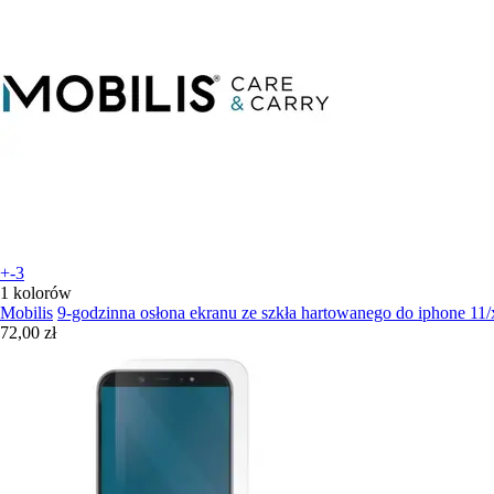
+-3
1 kolorów
Mobilis
9-godzinna osłona ekranu ze szkła hartowanego do iphone 11/
72,00 zł