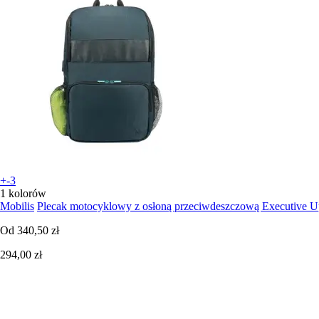
+-3
1 kolorów
Mobilis
Plecak motocyklowy z osłoną przeciwdeszczową Executive U
Od
340,50 zł
294,00 zł