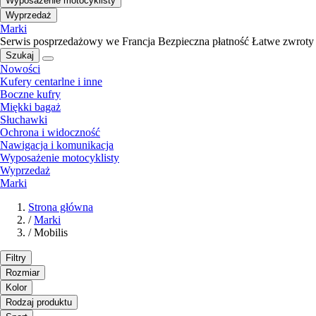
Wyposażenie motocyklisty
Wyprzedaż
Marki
Serwis posprzedażowy we Francja
Bezpieczna płatność
Łatwe zwroty
Szukaj
Nowości
Kufery centarlne i inne
Boczne kufry
Miękki bagaż
Słuchawki
Ochrona i widoczność
Nawigacja i komunikacja
Wyposażenie motocyklisty
Wyprzedaż
Marki
Strona główna
/
Marki
/
Mobilis
Filtry
Rozmiar
Kolor
Rodzaj produktu