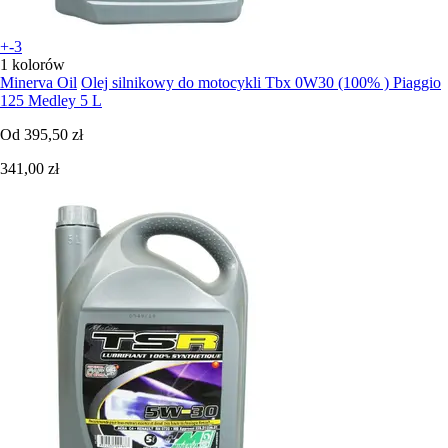
+-3
1 kolorów
Minerva Oil
Olej silnikowy do motocykli Tbx 0W30 (100% ) Piaggio
125 Medley 5 L
Od
395,50 zł
341,00 zł