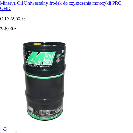
Minerva Oil
Uniwersalny środek do czyszczenia motocykli PRO
GHD
Od
322,50 zł
286,00 zł
+-3