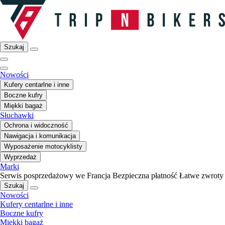
Szukaj
Nowości
Kufery centarlne i inne
Boczne kufry
Miękki bagaż
Słuchawki
Ochrona i widoczność
Nawigacja i komunikacja
Wyposażenie motocyklisty
Wyprzedaż
Marki
Serwis posprzedażowy we Francja
Bezpieczna płatność
Łatwe zwroty
Szukaj
Nowości
Kufery centarlne i inne
Boczne kufry
Miękki bagaż