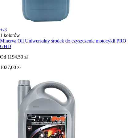
+-3
1 kolorów
Minerva Oil
Uniwersalny środek do czyszczenia motocykli PRO
GHD
Od
1194,50 zł
1027,00 zł