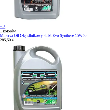
+-3
1 kolorów
Minerva Oil
Olej silnikowy 4TM Evo Synthese 15W50
285,50 zł