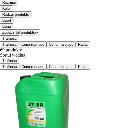
Rozmiar
Kolor
Rodzaj produktu
Sport
Cena
Zobacz 69 produktów
Trafność
Trafność
Cena rosnąco
Cena malejąco
Rabat
69 produkty
Sortuj według
Trafność
Trafność
Cena rosnąco
Cena malejąco
Rabat