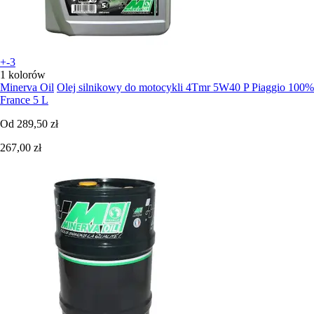
+-3
1 kolorów
Minerva Oil
Olej silnikowy do motocykli 4Tmr 5W40 P Piaggio 100%
France 5 L
Od
289,50 zł
267,00 zł