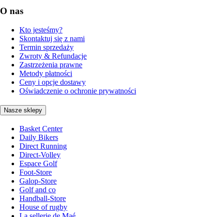
O nas
Kto jesteśmy?
Skontaktuj się z nami
Termin sprzedaży
Zwroty & Refundacje
Zastrzeżenia prawne
Metody płatności
Ceny i opcje dostawy
Oświadczenie o ochronie prywatności
Nasze sklepy
Basket Center
Daily Bikers
Direct Running
Direct-Volley
Espace Golf
Foot-Store
Galop-Store
Golf and co
Handball-Store
House of rugby
La sellerie de Maé