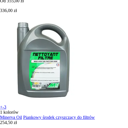
Od
355,00 zł
336,00 zł
+-3
1 kolorów
Minerva Oil
Piankowy środek czyszczący do filtrów
254,50 zł