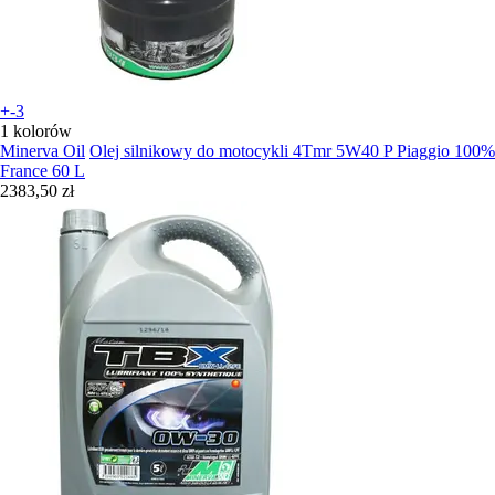
+-3
1 kolorów
Minerva Oil
Olej silnikowy do motocykli 4Tmr 5W40 P Piaggio 100%
France 60 L
2383,50 zł