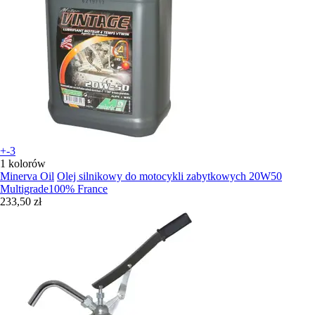
+-3
1 kolorów
Minerva Oil
Olej silnikowy do motocykli zabytkowych 20W50
Multigrade100% France
233,50 zł