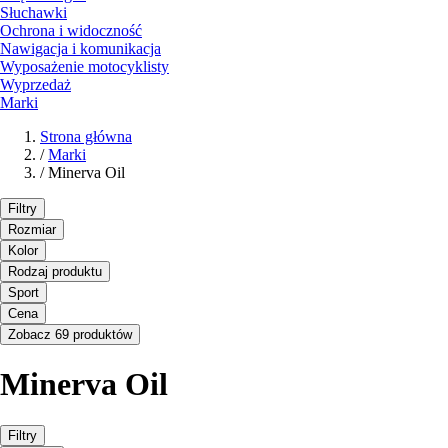
Słuchawki
Ochrona i widoczność
Nawigacja i komunikacja
Wyposażenie motocyklisty
Wyprzedaż
Marki
Strona główna
/
Marki
/
Minerva Oil
Filtry
Rozmiar
Kolor
Rodzaj produktu
Sport
Cena
Zobacz 69 produktów
Minerva Oil
Filtry