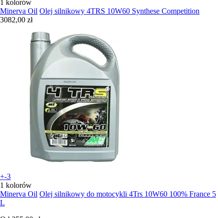
1 kolorów
Minerva Oil
Olej silnikowy 4TRS 10W60 Synthese Competition
3082,00 zł
+-3
1 kolorów
Minerva Oil
Olej silnikowy do motocykli 4Trs 10W60 100% France 5
L