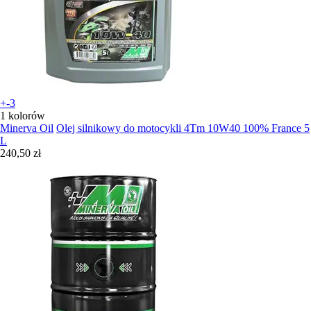
+-3
1 kolorów
Minerva Oil
Olej silnikowy do motocykli 4Tm 10W40 100% France 5
L
240,50 zł