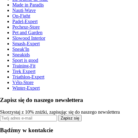
Made in Paradis
Nauti-Wave
On-Fight
Padel-Expert
Pecheur-Store
Pet and Garden
Slowood Interior
Smash-Expert
Sneak'In
Sneakids
Sport is good
Training-Fit
Trek Expert
Triathlon-Expert
Vélo-Store
Winter-Expert
Zapisz się do naszego newslettera
Skorzystaj z 10% zniżki, zapisując się do naszego newslettera
Zapisz się
Bądźmy w kontakcie