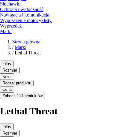
Słuchawki
Ochrona i widoczność
Nawigacja i komunikacja
Wyposażenie motocyklisty
Wyprzedaż
Marki
Strona główna
/
Marki
/
Lethal Threat
Filtry
Rozmiar
Kolor
Rodzaj produktu
Cena
Zobacz 111 produktów
Lethal Threat
Filtry
Rozmiar