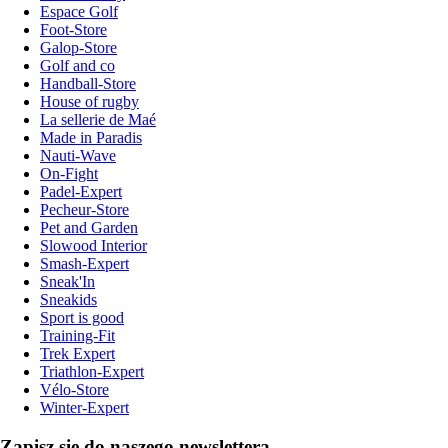
Espace Golf
Foot-Store
Galop-Store
Golf and co
Handball-Store
House of rugby
La sellerie de Maé
Made in Paradis
Nauti-Wave
On-Fight
Padel-Expert
Pecheur-Store
Pet and Garden
Slowood Interior
Smash-Expert
Sneak'In
Sneakids
Sport is good
Training-Fit
Trek Expert
Triathlon-Expert
Vélo-Store
Winter-Expert
Zapisz się do naszego newslettera