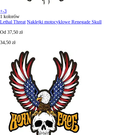
+-3
1 kolorów
Lethal Threat
Naklejki motocyklowe Renegade Skull
Od
37,50 zł
34,50 zł