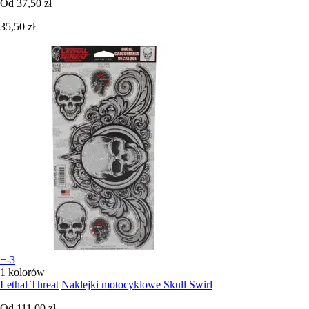
Od
37,50 zł
35,50 zł
+-3
1 kolorów
Lethal Threat
Naklejki motocyklowe Skull Swirl
Od
111,00 zł