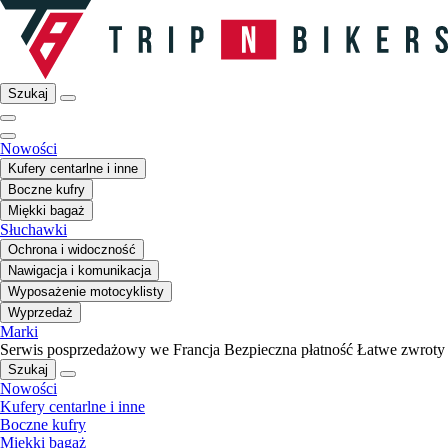
Szukaj
Nowości
Kufery centarlne i inne
Boczne kufry
Miękki bagaż
Słuchawki
Ochrona i widoczność
Nawigacja i komunikacja
Wyposażenie motocyklisty
Wyprzedaż
Marki
Serwis posprzedażowy we Francja
Bezpieczna płatność
Łatwe zwroty
Szukaj
Nowości
Kufery centarlne i inne
Boczne kufry
Miękki bagaż