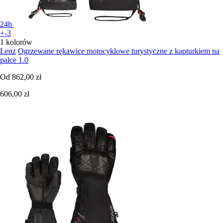
24h
+-3
1 kolorów
Lenz
Ogrzewane rękawice motocyklowe turystyczne z kapturkiem na
palce 1.0
Od
862,00 zł
606,00 zł