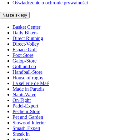
Oświadczenie o ochronie prywatności
Nasze sklepy
Basket Center
Daily Bikers
Direct Running
Direct-Volley
Espace Golf
Foot-Store
Galop-Store
Golf and co
Handball-Store
House of rugby
La sellerie de Maé
Made in Paradis
Nauti-Wave
On-Fight
Padel-Expert
Pecheur-Store
Pet and Garden
Slowood Interior
Smash-Expert
Sneak'In
Sneakids