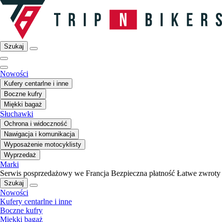
Szukaj
Nowości
Kufery centarlne i inne
Boczne kufry
Miękki bagaż
Słuchawki
Ochrona i widoczność
Nawigacja i komunikacja
Wyposażenie motocyklisty
Wyprzedaż
Marki
Serwis posprzedażowy we Francja
Bezpieczna płatność
Łatwe zwroty
Szukaj
Nowości
Kufery centarlne i inne
Boczne kufry
Miękki bagaż