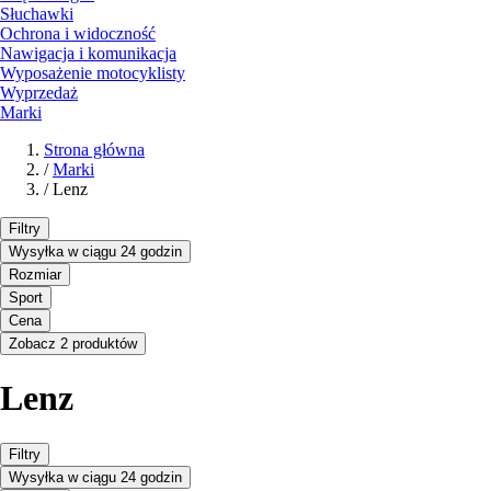
Słuchawki
Ochrona i widoczność
Nawigacja i komunikacja
Wyposażenie motocyklisty
Wyprzedaż
Marki
Strona główna
/
Marki
/
Lenz
Filtry
Wysyłka w ciągu 24 godzin
Rozmiar
Sport
Cena
Zobacz 2 produktów
Lenz
Filtry
Wysyłka w ciągu 24 godzin