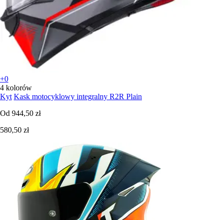
+0
4 kolorów
Kyt
Kask motocyklowy integralny R2R Plain
Od
944,50 zł
580,50 zł