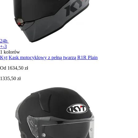
24h
+-3
1 kolorów
Kyt
Kask motocyklowy z pełną twarzą R1R Plain
Od
1634,50 zł
1335,50 zł