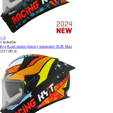
+-3
1 kolorów
Kyt
Kask motocyklowy integralny R2R Max
1117,00 zł