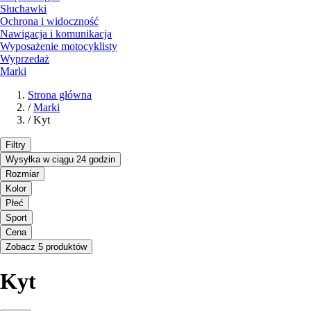
Słuchawki
Ochrona i widoczność
Nawigacja i komunikacja
Wyposażenie motocyklisty
Wyprzedaż
Marki
Strona główna
/
Marki
/
Kyt
Filtry
Wysyłka w ciągu 24 godzin
Rozmiar
Kolor
Płeć
Sport
Cena
Zobacz 5 produktów
Kyt