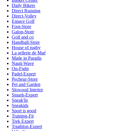
Basket Center
Daily Bikers
Direct Running
Direct-Volley
Espace Golf
Foot-Store
Galop-Store
Golf and co
Handball-Store
House of rugby
La sellerie de Maé
Made in Paradis
Nauti-Wave
On-Fight
Padel-Expert
Pecheur-Store
Pet and Garden
Slowood Interior
Smash-Expert
Sneak'In
Sneakids
Sport is good
Training-Fit
Trek Expert
Triathlon-Expert