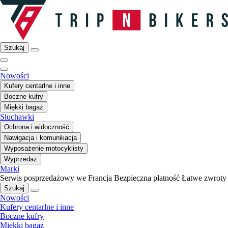
Szukaj
Nowości
Kufery centarlne i inne
Boczne kufry
Miękki bagaż
Słuchawki
Ochrona i widoczność
Nawigacja i komunikacja
Wyposażenie motocyklisty
Wyprzedaż
Marki
Serwis posprzedażowy we Francja
Bezpieczna płatność
Łatwe zwroty
Szukaj
Nowości
Kufery centarlne i inne
Boczne kufry
Miękki bagaż