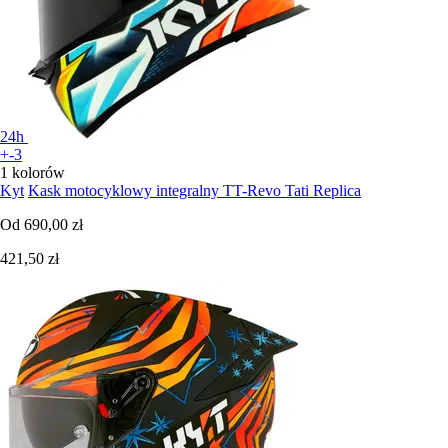
24h
+-3
1 kolorów
Kyt
Kask motocyklowy integralny TT-Revo Tati Replica
Od
690,00 zł
421,50 zł