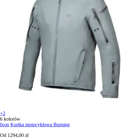
+2
6 kolorów
Ixon
Kurtka motocyklowa Burning
Od
1294,00 zł