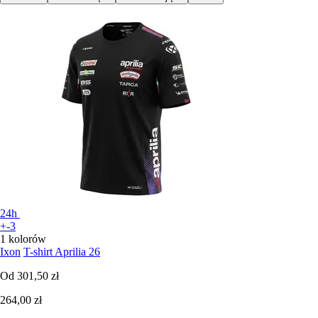
24h
+-3
1 kolorów
Ixon
T-shirt Aprilia 26
Od
301,50 zł
264,00 zł