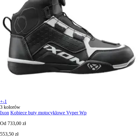
+-1
3 kolorów
Ixon
Kobiece buty motocyklowe Vyper Wp
Od
733,00 zł
553,50 zł