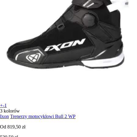
+-1
3 kolorów
Ixon
Trenerzy motocyklowi Bull 2 WP
Od
819,50 zł