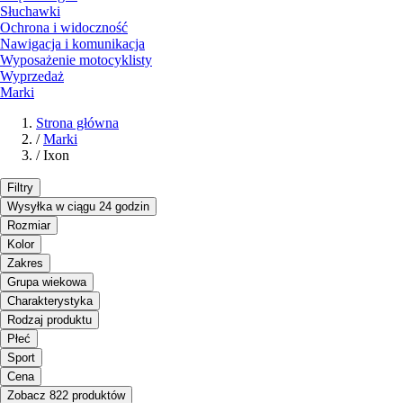
Słuchawki
Ochrona i widoczność
Nawigacja i komunikacja
Wyposażenie motocyklisty
Wyprzedaż
Marki
Strona główna
/
Marki
/
Ixon
Filtry
Wysyłka w ciągu 24 godzin
Rozmiar
Kolor
Zakres
Grupa wiekowa
Charakterystyka
Rodzaj produktu
Płeć
Sport
Cena
Zobacz 822 produktów