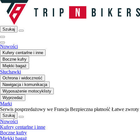
Szukaj
Nowości
Kufery centarlne i inne
Boczne kufry
Miękki bagaż
Słuchawki
Ochrona i widoczność
Nawigacja i komunikacja
Wyposażenie motocyklisty
Wyprzedaż
Marki
Serwis posprzedażowy we Francja
Bezpieczna płatność
Łatwe zwroty
Szukaj
Nowości
Kufery centarlne i inne
Boczne kufry
Miękki bagaż