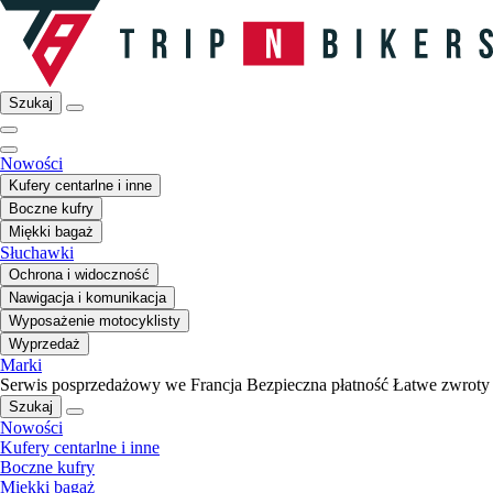
Szukaj
Nowości
Kufery centarlne i inne
Boczne kufry
Miękki bagaż
Słuchawki
Ochrona i widoczność
Nawigacja i komunikacja
Wyposażenie motocyklisty
Wyprzedaż
Marki
Serwis posprzedażowy we Francja
Bezpieczna płatność
Łatwe zwroty
Szukaj
Nowości
Kufery centarlne i inne
Boczne kufry
Miękki bagaż