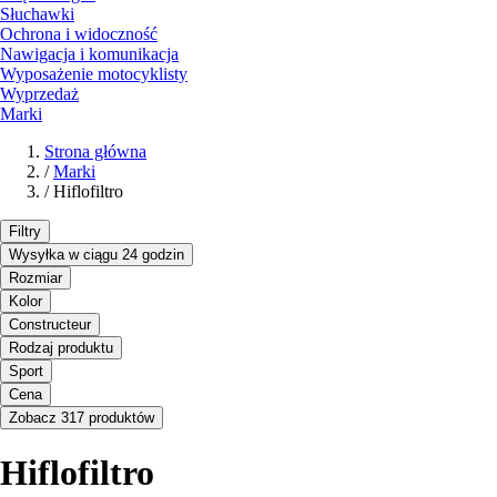
Słuchawki
Ochrona i widoczność
Nawigacja i komunikacja
Wyposażenie motocyklisty
Wyprzedaż
Marki
Strona główna
/
Marki
/
Hiflofiltro
Filtry
Wysyłka w ciągu 24 godzin
Rozmiar
Kolor
Constructeur
Rodzaj produktu
Sport
Cena
Zobacz 317 produktów
Hiflofiltro