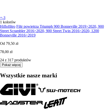
+-3
1 kolorów
Hiflofiltro
Filtr powietrza Triumph 900 Bonneville 2019>2020, 900
Street Scrambler 2016>2020, 900 Street Twin 2016>2020, 1200
Bonneville 2016>2019
Od
79,50 zł
78,00 zł
24 z 317 produktów
Pokaż więcej
Wszystkie nasze marki