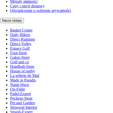
Metody płatności
Ceny i opcje dostawy
Oświadczenie o ochronie prywatności
Nasze sklepy
Basket Center
Daily Bikers
Direct Running
Direct-Volley
Espace Golf
Foot-Store
Galop-Store
Golf and co
Handball-Store
House of rugby
La sellerie de Maé
Made in Paradis
Nauti-Wave
On-Fight
Padel-Expert
Pecheur-Store
Pet and Garden
Slowood Interior
Smash-Expert