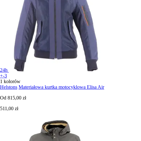
24h
+-3
1 kolorów
Helstons
Materiałowa kurtka motocyklowa Elisa Air
Od
815,00 zł
511,00 zł