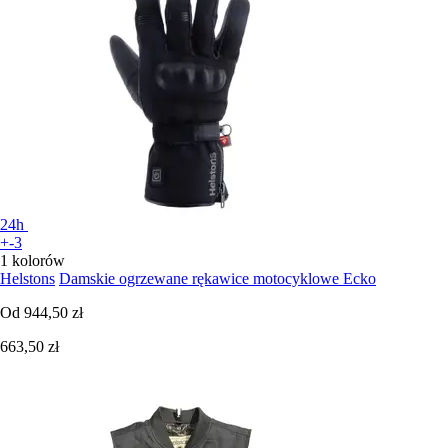
24h
+-3
1 kolorów
Helstons
Damskie ogrzewane rękawice motocyklowe Ecko
Od
944,50 zł
663,50 zł