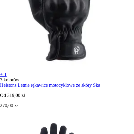
+-1
3 kolorów
Helstons
Letnie rękawice motocyklowe ze skóry Ska
Od
319,00 zł
270,00 zł