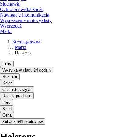
Słuchawki
Ochrona i widoczność
Nawigacja i komunikacja
Wyposażenie motocyklisty
Wyprzedaż
Marki
Strona główna
/
Marki
/
Helstons
Filtry
Wysyłka w ciągu 24 godzin
Rozmiar
Kolor
Charakterystyka
Rodzaj produktu
Płeć
Sport
Cena
Zobacz 541 produktów
Helstons