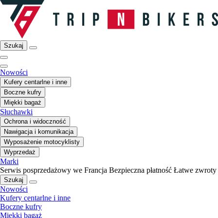
Szukaj
Nowości
Kufery centarlne i inne
Boczne kufry
Miękki bagaż
Słuchawki
Ochrona i widoczność
Nawigacja i komunikacja
Wyposażenie motocyklisty
Wyprzedaż
Marki
Serwis posprzedażowy we Francja
Bezpieczna płatność
Łatwe zwroty
Szukaj
Nowości
Kufery centarlne i inne
Boczne kufry
Miękki bagaż