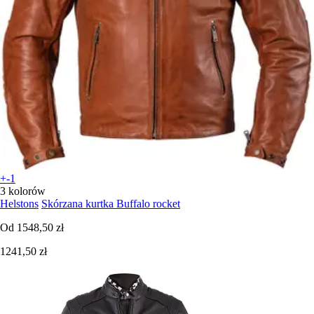
+-1
3 kolorów
Helstons
Skórzana kurtka Buffalo rocket
Od
1548,50 zł
1241,50 zł