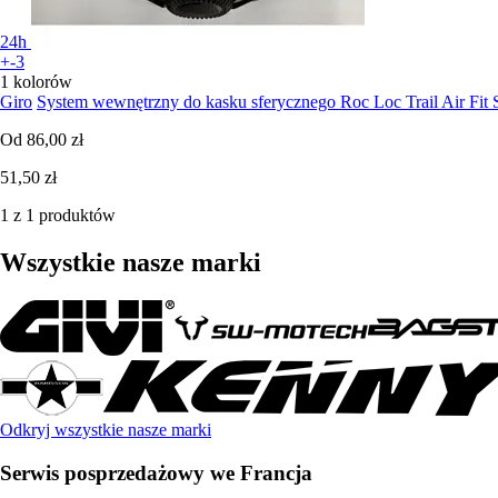
24h
+-3
1 kolorów
Giro
System wewnętrzny do kasku sferycznego Roc Loc Trail Air Fit 
Od
86,00 zł
51,50 zł
1 z 1 produktów
Wszystkie nasze marki
Odkryj wszystkie nasze marki
Serwis posprzedażowy we Francja