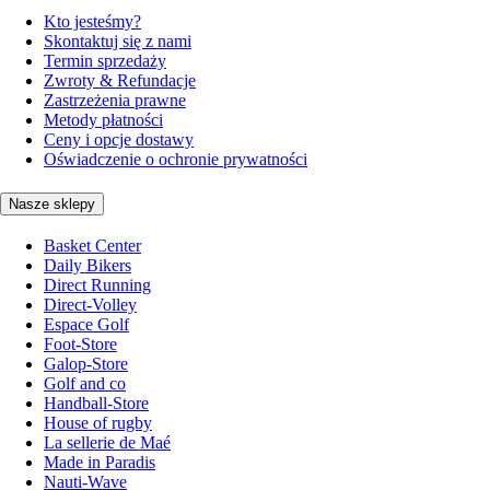
Kto jesteśmy?
Skontaktuj się z nami
Termin sprzedaży
Zwroty & Refundacje
Zastrzeżenia prawne
Metody płatności
Ceny i opcje dostawy
Oświadczenie o ochronie prywatności
Nasze sklepy
Basket Center
Daily Bikers
Direct Running
Direct-Volley
Espace Golf
Foot-Store
Galop-Store
Golf and co
Handball-Store
House of rugby
La sellerie de Maé
Made in Paradis
Nauti-Wave