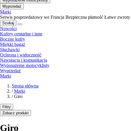
Wyposażenie motocyklisty
Wyprzedaż
Marki
Serwis posprzedażowy we Francja
Bezpieczna płatność
Łatwe zwroty
Szukaj
Nowości
Kufery centarlne i inne
Boczne kufry
Miękki bagaż
Słuchawki
Ochrona i widoczność
Nawigacja i komunikacja
Wyposażenie motocyklisty
Wyprzedaż
Marki
Strona główna
/
Marki
/
Giro
Filtry
Zobacz produkt
Giro