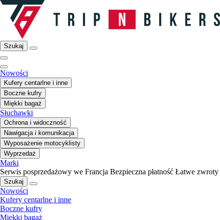
Szukaj
Nowości
Kufery centarlne i inne
Boczne kufry
Miękki bagaż
Słuchawki
Ochrona i widoczność
Nawigacja i komunikacja
Wyposażenie motocyklisty
Wyprzedaż
Marki
Serwis posprzedażowy we Francja
Bezpieczna płatność
Łatwe zwroty
Szukaj
Nowości
Kufery centarlne i inne
Boczne kufry
Miękki bagaż