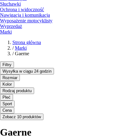
Słuchawki
Ochrona i widoczność
Nawigacja i komunikacja
Wyposażenie motocyklisty
Wyprzedaż
Marki
Strona główna
/
Marki
/
Gaerne
Filtry
Wysyłka w ciągu 24 godzin
Rozmiar
Kolor
Rodzaj produktu
Płeć
Sport
Cena
Zobacz 10 produktów
Gaerne