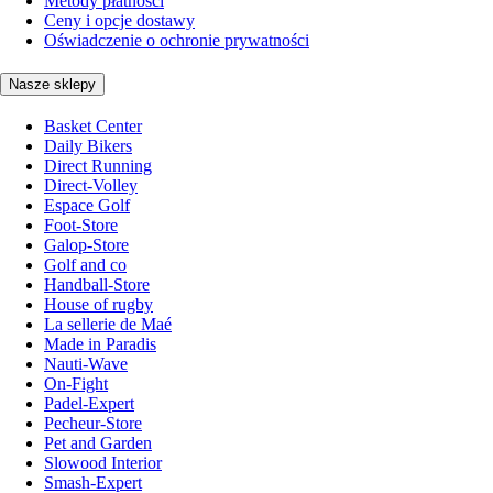
Metody płatności
Ceny i opcje dostawy
Oświadczenie o ochronie prywatności
Nasze sklepy
Basket Center
Daily Bikers
Direct Running
Direct-Volley
Espace Golf
Foot-Store
Galop-Store
Golf and co
Handball-Store
House of rugby
La sellerie de Maé
Made in Paradis
Nauti-Wave
On-Fight
Padel-Expert
Pecheur-Store
Pet and Garden
Slowood Interior
Smash-Expert