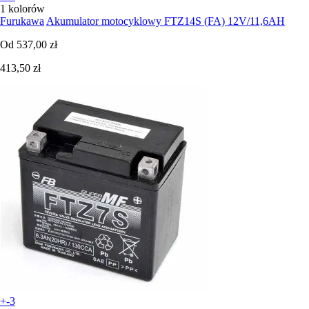
1 kolorów
Furukawa
Akumulator motocyklowy FTZ14S (FA) 12V/11,6AH
Od
537,00 zł
413,50 zł
+-3