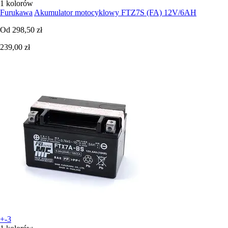
1 kolorów
Furukawa
Akumulator motocyklowy FTZ7S (FA) 12V/6AH
Od
298,50 zł
239,00 zł
+-3