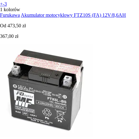
+-3
1 kolorów
Furukawa
Akumulator motocyklowy FTZ10S (FA) 12V/8,6AH
Od
473,50 zł
367,00 zł