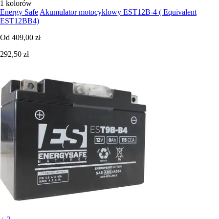
1 kolorów
Energy Safe
Akumulator motocyklowy EST12B-4 ( Equivalent
EST12BB4)
Od
409,00 zł
292,50 zł