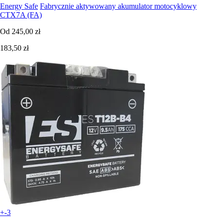
Energy Safe
Fabrycznie aktywowany akumulator motocyklowy
CTX7A (FA)
Od
245,00 zł
183,50 zł
+-3