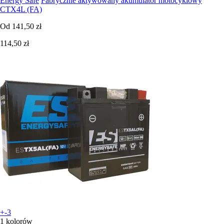
Energy Safe
Fabrycznie aktywowany akumulator motocyklowy
CTX4L (FA)
Od
141,50 zł
114,50 zł
+-3
1 kolorów