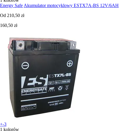
1 kolorów
Energy Safe
Akumulator motocyklowy ESTX7A-BS 12V/6AH
Od
210,50 zł
160,50 zł
+-3
1 kolorów