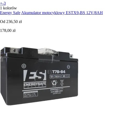
+-3
1 kolorów
Energy Safe
Akumulator motocyklowy ESTX9-BS 12V/8AH
Od
236,50 zł
178,00 zł