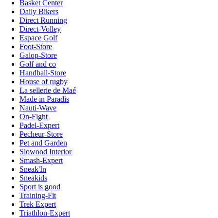
Basket Center
Daily Bikers
Direct Running
Direct-Volley
Espace Golf
Foot-Store
Galop-Store
Golf and co
Handball-Store
House of rugby
La sellerie de Maé
Made in Paradis
Nauti-Wave
On-Fight
Padel-Expert
Pecheur-Store
Pet and Garden
Slowood Interior
Smash-Expert
Sneak'In
Sneakids
Sport is good
Training-Fit
Trek Expert
Triathlon-Expert