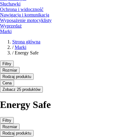
Słuchawki
Ochrona i widoczność
Nawigacja i komunikacja
Wyposażenie motocyklisty
Wyprzedaż
Marki
Strona główna
/
Marki
/
Energy Safe
Filtry
Rozmiar
Rodzaj produktu
Cena
Zobacz 25 produktów
Energy Safe
Filtry
Rozmiar
Rodzaj produktu