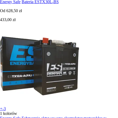
Energy Safe
Bateria ESTX30L-BS
Od
628,50 zł
433,00 zł
+-3
1 kolorów