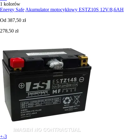
1 kolorów
Energy Safe
Akumulator motocyklowy ESTZ10S 12V/8,6AH
Od
387,50 zł
278,50 zł
+-3