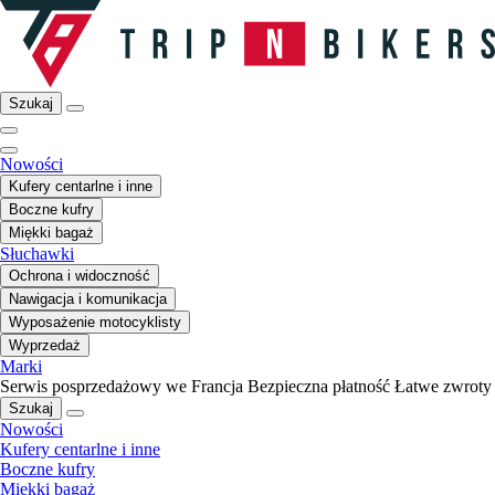
Szukaj
Nowości
Kufery centarlne i inne
Boczne kufry
Miękki bagaż
Słuchawki
Ochrona i widoczność
Nawigacja i komunikacja
Wyposażenie motocyklisty
Wyprzedaż
Marki
Serwis posprzedażowy we Francja
Bezpieczna płatność
Łatwe zwroty
Szukaj
Nowości
Kufery centarlne i inne
Boczne kufry
Miękki bagaż