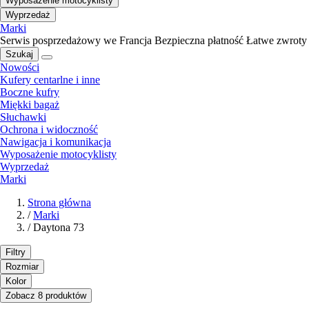
Wyposażenie motocyklisty
Wyprzedaż
Marki
Serwis posprzedażowy we Francja
Bezpieczna płatność
Łatwe zwroty
Szukaj
Nowości
Kufery centarlne i inne
Boczne kufry
Miękki bagaż
Słuchawki
Ochrona i widoczność
Nawigacja i komunikacja
Wyposażenie motocyklisty
Wyprzedaż
Marki
Strona główna
/
Marki
/
Daytona 73
Filtry
Rozmiar
Kolor
Zobacz 8 produktów