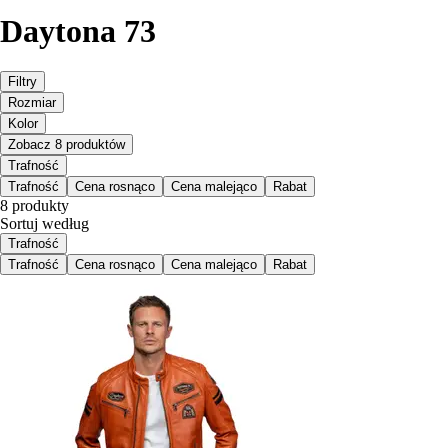
Daytona 73
Filtry
Rozmiar
Kolor
Zobacz 8 produktów
Trafność
Trafność
Cena rosnąco
Cena malejąco
Rabat
8 produkty
Sortuj według
Trafność
Trafność
Cena rosnąco
Cena malejąco
Rabat