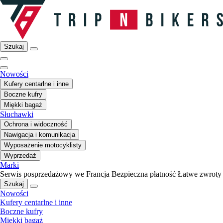
Szukaj
Nowości
Kufery centarlne i inne
Boczne kufry
Miękki bagaż
Słuchawki
Ochrona i widoczność
Nawigacja i komunikacja
Wyposażenie motocyklisty
Wyprzedaż
Marki
Serwis posprzedażowy we Francja
Bezpieczna płatność
Łatwe zwroty
Szukaj
Nowości
Kufery centarlne i inne
Boczne kufry
Miękki bagaż