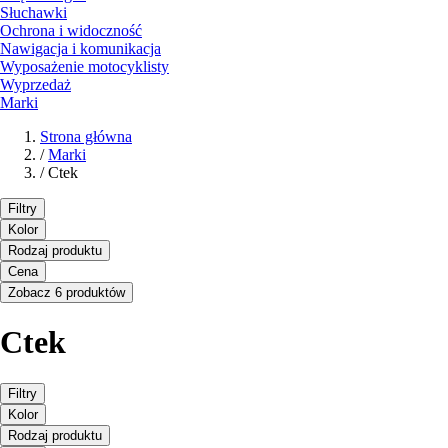
Słuchawki
Ochrona i widoczność
Nawigacja i komunikacja
Wyposażenie motocyklisty
Wyprzedaż
Marki
Strona główna
/
Marki
/
Ctek
Filtry
Kolor
Rodzaj produktu
Cena
Zobacz 6 produktów
Ctek
Filtry
Kolor
Rodzaj produktu