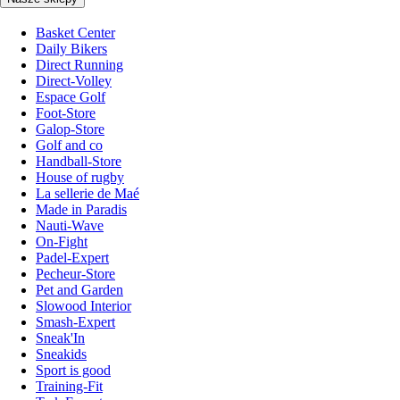
Basket Center
Daily Bikers
Direct Running
Direct-Volley
Espace Golf
Foot-Store
Galop-Store
Golf and co
Handball-Store
House of rugby
La sellerie de Maé
Made in Paradis
Nauti-Wave
On-Fight
Padel-Expert
Pecheur-Store
Pet and Garden
Slowood Interior
Smash-Expert
Sneak'In
Sneakids
Sport is good
Training-Fit