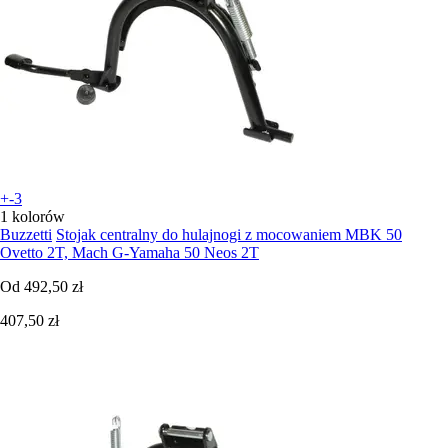
+-3
1 kolorów
Buzzetti
Stojak centralny do hulajnogi z mocowaniem MBK 50
Ovetto 2T, Mach G-Yamaha 50 Neos 2T
Od
492,50 zł
407,50 zł