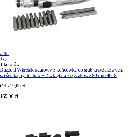
24h
+-3
1 kolorów
Buzzetti
Wkrętak udarowy z końcówką do śrub krzyżakowych,
sześciokątnych i torx + 2 wkrętaki krzyżakowe 80 mm 4918
Od
219,00 zł
165,00 zł