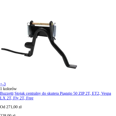
+-3
1 kolorów
Buzzetti
Stojak centralny do skutera Piaggio 50 ZIP 2T, ET2, Vespa
LX 2T, Fly 2T, Free
Od
271,00 zł
228,00 zł