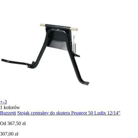
+-3
1 kolorów
Buzzetti
Stojak centralny do skutera Peugeot 50 Ludix 12/14"
Od
367,50 zł
307,00 zł