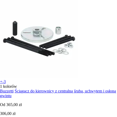
+-3
1 kolorów
Buzzetti
Ściągacz do kierownicy z centralną śrubą, uchwytem i osłoną
gwintu
Od
365,00 zł
306,00 zł