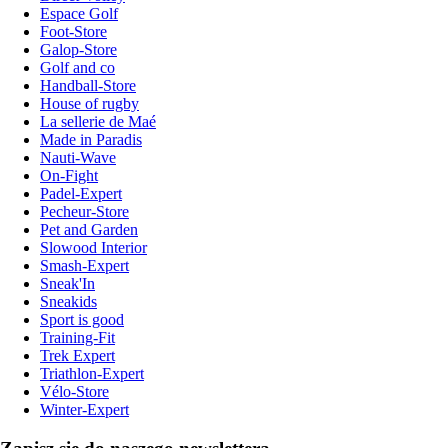
Espace Golf
Foot-Store
Galop-Store
Golf and co
Handball-Store
House of rugby
La sellerie de Maé
Made in Paradis
Nauti-Wave
On-Fight
Padel-Expert
Pecheur-Store
Pet and Garden
Slowood Interior
Smash-Expert
Sneak'In
Sneakids
Sport is good
Training-Fit
Trek Expert
Triathlon-Expert
Vélo-Store
Winter-Expert