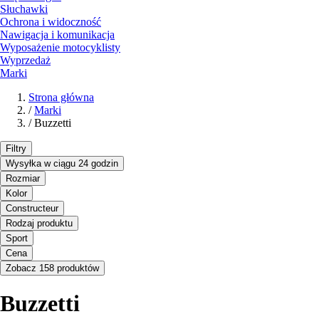
Słuchawki
Ochrona i widoczność
Nawigacja i komunikacja
Wyposażenie motocyklisty
Wyprzedaż
Marki
Strona główna
/
Marki
/
Buzzetti
Filtry
Wysyłka w ciągu 24 godzin
Rozmiar
Kolor
Constructeur
Rodzaj produktu
Sport
Cena
Zobacz 158 produktów
Buzzetti