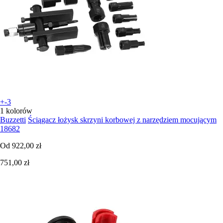
+-3
1 kolorów
Buzzetti
Ściągacz łożysk skrzyni korbowej z narzędziem mocującym
18682
Od
922,00 zł
751,00 zł