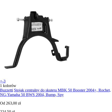
+-3
1 kolorów
Buzzetti
Stojak centralny do skutera MBK 50 Booster 2004+, Rochet,
NG-Yamaha 50 BWS 2004, Bump, Spy
Od
263,00 zł
224,50 zł