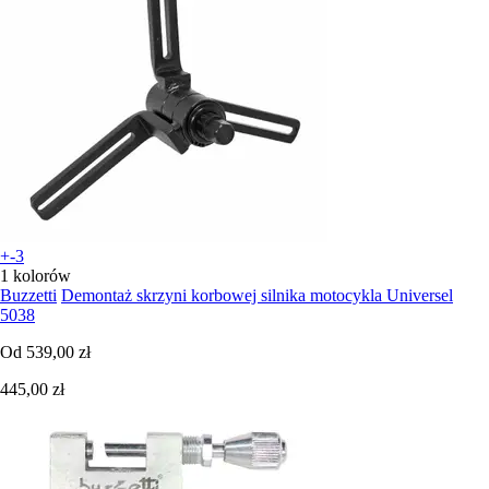
+-3
1 kolorów
Buzzetti
Demontaż skrzyni korbowej silnika motocykla Universel
5038
Od
539,00 zł
445,00 zł