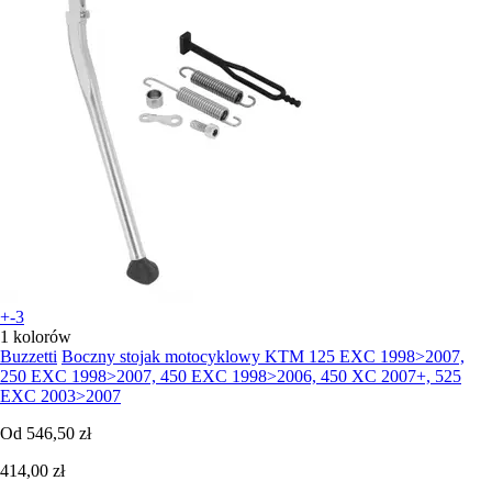
+-3
1 kolorów
Buzzetti
Boczny stojak motocyklowy KTM 125 EXC 1998>2007,
250 EXC 1998>2007, 450 EXC 1998>2006, 450 XC 2007+, 525
EXC 2003>2007
Od
546,50 zł
414,00 zł