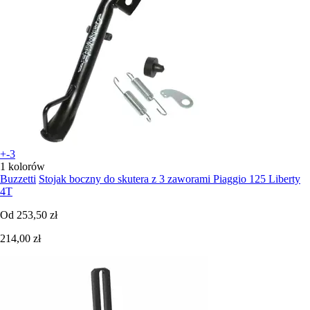
+-3
1 kolorów
Buzzetti
Stojak boczny do skutera z 3 zaworami Piaggio 125 Liberty
4T
Od
253,50 zł
214,00 zł