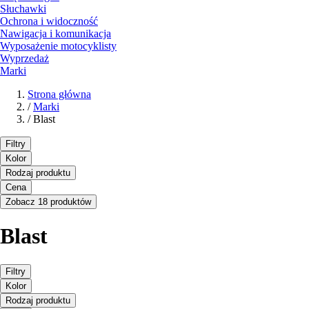
Słuchawki
Ochrona i widoczność
Nawigacja i komunikacja
Wyposażenie motocyklisty
Wyprzedaż
Marki
Strona główna
/
Marki
/
Blast
Filtry
Kolor
Rodzaj produktu
Cena
Zobacz 18 produktów
Blast
Filtry
Kolor
Rodzaj produktu