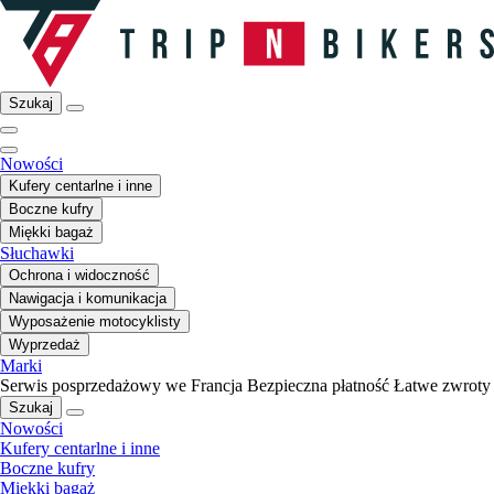
Szukaj
Nowości
Kufery centarlne i inne
Boczne kufry
Miękki bagaż
Słuchawki
Ochrona i widoczność
Nawigacja i komunikacja
Wyposażenie motocyklisty
Wyprzedaż
Marki
Serwis posprzedażowy we Francja
Bezpieczna płatność
Łatwe zwroty
Szukaj
Nowości
Kufery centarlne i inne
Boczne kufry
Miękki bagaż