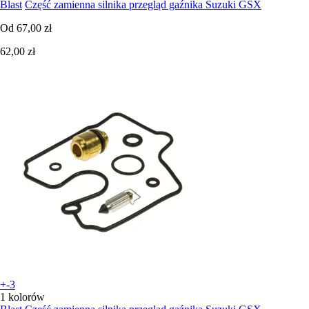
Blast
Część zamienna silnika przegląd gaźnika Suzuki GSX
Od
67,00 zł
62,00 zł
+-3
1 kolorów