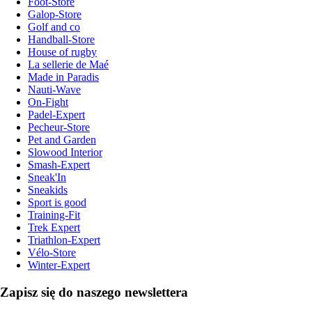
Foot-Store
Galop-Store
Golf and co
Handball-Store
House of rugby
La sellerie de Maé
Made in Paradis
Nauti-Wave
On-Fight
Padel-Expert
Pecheur-Store
Pet and Garden
Slowood Interior
Smash-Expert
Sneak'In
Sneakids
Sport is good
Training-Fit
Trek Expert
Triathlon-Expert
Vélo-Store
Winter-Expert
Zapisz się do naszego newslettera