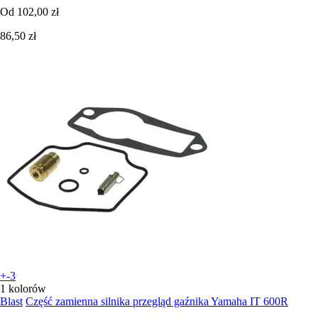
Od
102,00 zł
86,50 zł
+-3
1 kolorów
Blast
Część zamienna silnika przegląd gaźnika Yamaha IT 600R