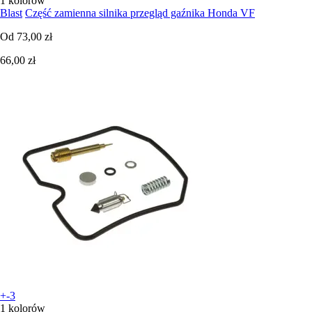
1 kolorów
Blast
Część zamienna silnika przegląd gaźnika Honda VF
Od
73,00 zł
66,00 zł
+-3
1 kolorów