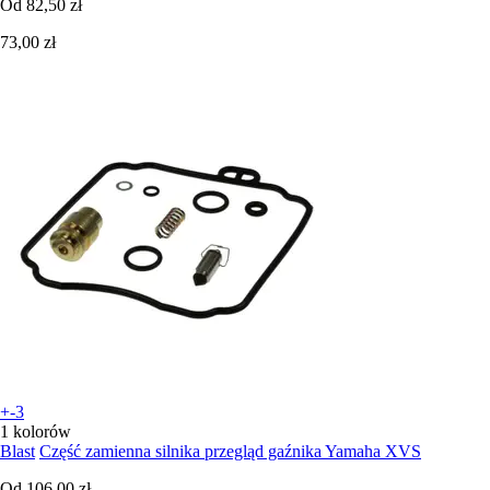
Od
82,50 zł
73,00 zł
+-3
1 kolorów
Blast
Część zamienna silnika przegląd gaźnika Yamaha XVS
Od
106,00 zł