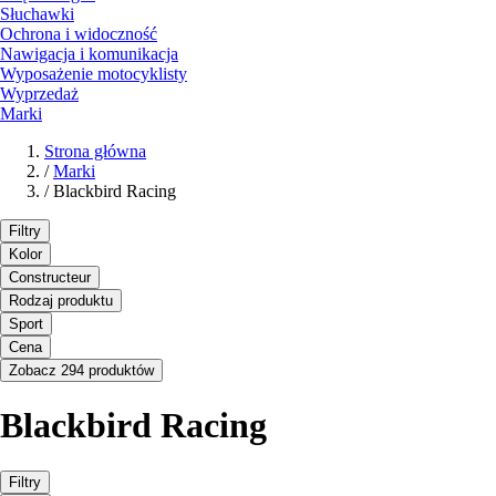
Słuchawki
Ochrona i widoczność
Nawigacja i komunikacja
Wyposażenie motocyklisty
Wyprzedaż
Marki
Strona główna
/
Marki
/
Blackbird Racing
Filtry
Kolor
Constructeur
Rodzaj produktu
Sport
Cena
Zobacz 294 produktów
Blackbird Racing
Filtry