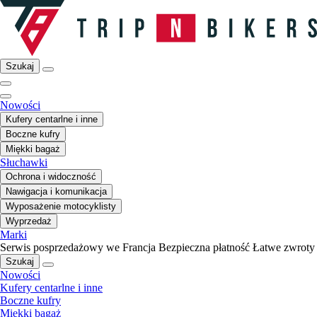
Szukaj
Nowości
Kufery centarlne i inne
Boczne kufry
Miękki bagaż
Słuchawki
Ochrona i widoczność
Nawigacja i komunikacja
Wyposażenie motocyklisty
Wyprzedaż
Marki
Serwis posprzedażowy we Francja
Bezpieczna płatność
Łatwe zwroty
Szukaj
Nowości
Kufery centarlne i inne
Boczne kufry
Miękki bagaż