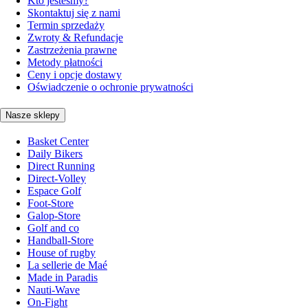
Kto jesteśmy?
Skontaktuj się z nami
Termin sprzedaży
Zwroty & Refundacje
Zastrzeżenia prawne
Metody płatności
Ceny i opcje dostawy
Oświadczenie o ochronie prywatności
Nasze sklepy
Basket Center
Daily Bikers
Direct Running
Direct-Volley
Espace Golf
Foot-Store
Galop-Store
Golf and co
Handball-Store
House of rugby
La sellerie de Maé
Made in Paradis
Nauti-Wave
On-Fight