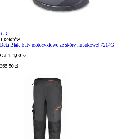
+-3
1 kolorów
Beta
Białe buty motocyklowe ze skóry nubukowej 7214G
Od
414,00 zł
365,50 zł