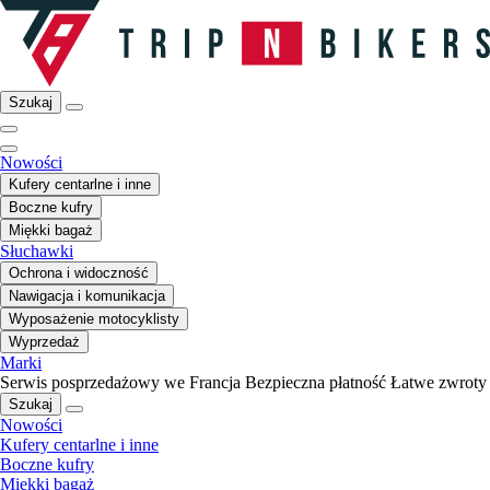
Szukaj
Nowości
Kufery centarlne i inne
Boczne kufry
Miękki bagaż
Słuchawki
Ochrona i widoczność
Nawigacja i komunikacja
Wyposażenie motocyklisty
Wyprzedaż
Marki
Serwis posprzedażowy we Francja
Bezpieczna płatność
Łatwe zwroty
Szukaj
Nowości
Kufery centarlne i inne
Boczne kufry
Miękki bagaż