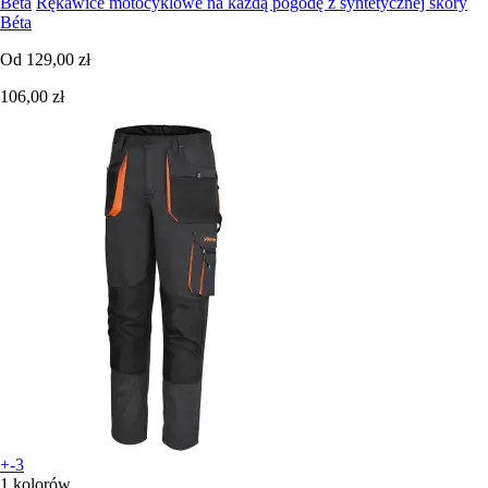
Beta
Rękawice motocyklowe na każdą pogodę z syntetycznej skóry
Béta
Od
129,00 zł
106,00 zł
+-3
1 kolorów