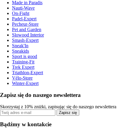
Made in Paradis
Nauti-Wave
On-Fight
Padel-Expert
Pecheur-Store
Pet and Garden
Slowood Interior
Smash-Expert
Sneak'In
Sneakids
Sport is good
Training-Fit
Trek Expert
Triathlon-Expert
Vélo-Store
Winter-Expert
Zapisz się do naszego newslettera
Skorzystaj z 10% zniżki, zapisując się do naszego newslettera
Zapisz się
Bądźmy w kontakcie