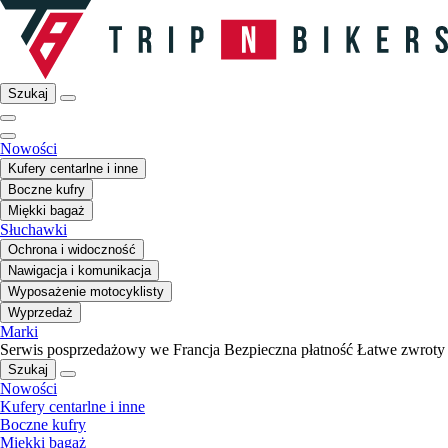
Szukaj
Nowości
Kufery centarlne i inne
Boczne kufry
Miękki bagaż
Słuchawki
Ochrona i widoczność
Nawigacja i komunikacja
Wyposażenie motocyklisty
Wyprzedaż
Marki
Serwis posprzedażowy we Francja
Bezpieczna płatność
Łatwe zwroty
Szukaj
Nowości
Kufery centarlne i inne
Boczne kufry
Miękki bagaż