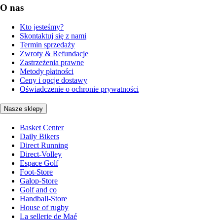
O nas
Kto jesteśmy?
Skontaktuj się z nami
Termin sprzedaży
Zwroty & Refundacje
Zastrzeżenia prawne
Metody płatności
Ceny i opcje dostawy
Oświadczenie o ochronie prywatności
Nasze sklepy
Basket Center
Daily Bikers
Direct Running
Direct-Volley
Espace Golf
Foot-Store
Galop-Store
Golf and co
Handball-Store
House of rugby
La sellerie de Maé