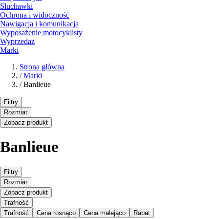
Słuchawki
Ochrona i widoczność
Nawigacja i komunikacja
Wyposażenie motocyklisty
Wyprzedaż
Marki
Strona główna
/
Marki
/
Banlieue
Filtry
Rozmiar
Zobacz produkt
Banlieue
Filtry
Rozmiar
Zobacz produkt
Trafność
Trafność
Cena rosnąco
Cena malejąco
Rabat