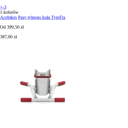
+-3
1 kolorów
Acebikes
Pasy tylnego koła TyreFix
Od
399,50 zł
387,00 zł