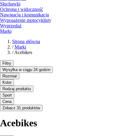
Słuchawki
Ochrona i widoczność
Nawigacja i komunikacja
Wyposażenie motocyklisty
Wyprzedaż
Marki
Strona główna
/
Marki
/
Acebikes
Filtry
Wysyłka w ciągu 24 godzin
Rozmiar
Kolor
Rodzaj produktu
Sport
Cena
Zobacz 31 produktów
Acebikes