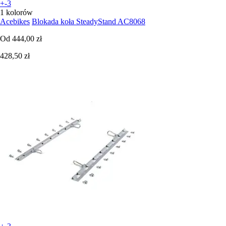
+-3
1 kolorów
Acebikes
Blokada koła SteadyStand AC8068
Od
444,00 zł
428,50 zł