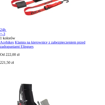
24h
+-3
1 kolorów
Acebikes
Klamra na kierownicę z zabezpieczeniem przed
zadrapaniami Elingues
Od
222,00 zł
221,50 zł