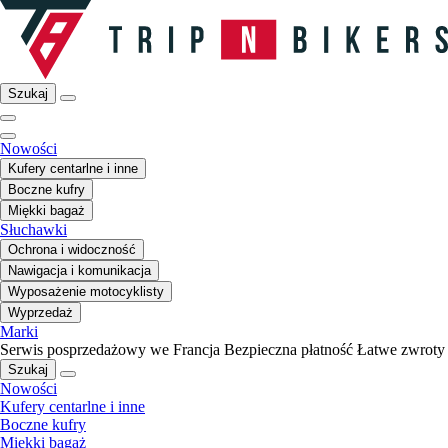
Szukaj
Nowości
Kufery centarlne i inne
Boczne kufry
Miękki bagaż
Słuchawki
Ochrona i widoczność
Nawigacja i komunikacja
Wyposażenie motocyklisty
Wyprzedaż
Marki
Serwis posprzedażowy we Francja
Bezpieczna płatność
Łatwe zwroty
Szukaj
Nowości
Kufery centarlne i inne
Boczne kufry
Miękki bagaż