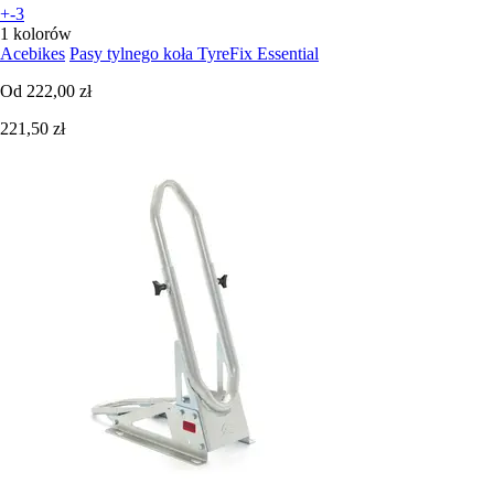
+-3
1 kolorów
Acebikes
Pasy tylnego koła TyreFix Essential
Od
222,00 zł
221,50 zł