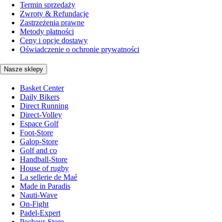
Termin sprzedaży
Zwroty & Refundacje
Zastrzeżenia prawne
Metody płatności
Ceny i opcje dostawy
Oświadczenie o ochronie prywatności
Nasze sklepy
Basket Center
Daily Bikers
Direct Running
Direct-Volley
Espace Golf
Foot-Store
Galop-Store
Golf and co
Handball-Store
House of rugby
La sellerie de Maé
Made in Paradis
Nauti-Wave
On-Fight
Padel-Expert
Pecheur-Store