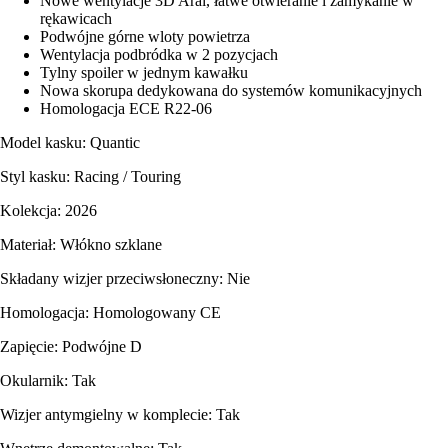
Nowe wentylacje 3D Arai, łatwe otwieranie i zamykanie w
rękawicach
Podwójne górne wloty powietrza
Wentylacja podbródka w 2 pozycjach
Tylny spoiler w jednym kawałku
Nowa skorupa dedykowana do systemów komunikacyjnych
Homologacja ECE R22-06
Model kasku: Quantic
Styl kasku: Racing / Touring
Kolekcja: 2026
Materiał: Włókno szklane
Składany wizjer przeciwsłoneczny: Nie
Homologacja: Homologowany CE
Zapięcie: Podwójne D
Okularnik: Tak
Wizjer antymgielny w komplecie: Tak