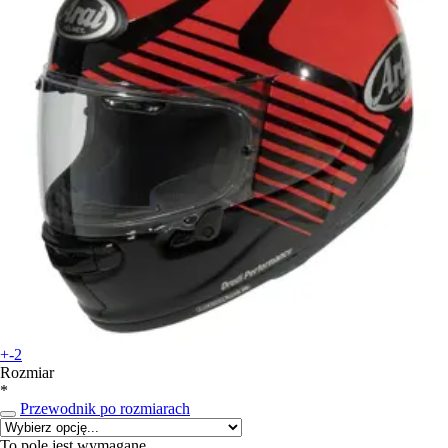
+-2
Rozmiar
*
Przewodnik po rozmiarach
To pole jest wymagane