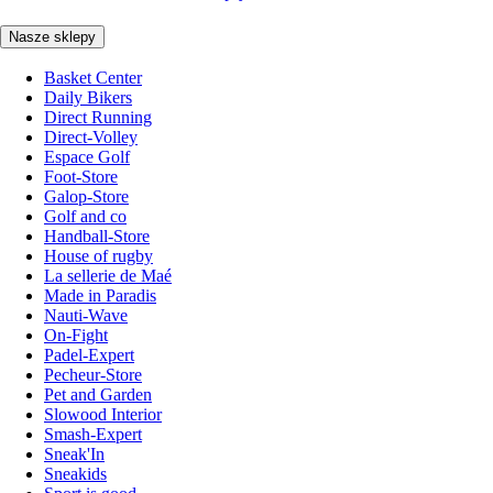
Nasze sklepy
Basket Center
Daily Bikers
Direct Running
Direct-Volley
Espace Golf
Foot-Store
Galop-Store
Golf and co
Handball-Store
House of rugby
La sellerie de Maé
Made in Paradis
Nauti-Wave
On-Fight
Padel-Expert
Pecheur-Store
Pet and Garden
Slowood Interior
Smash-Expert
Sneak'In
Sneakids