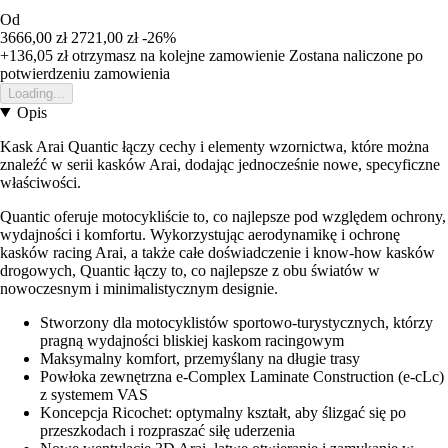
Od
3666,00 zł
2721,00 zł
-26%
+136,05 zł
otrzymasz na kolejne zamowienie
Zostana naliczone po
potwierdzeniu zamowienia
Loading...
Opis
Kask Arai Quantic łączy cechy i elementy wzornictwa, które można
znaleźć w serii kasków Arai, dodając jednocześnie nowe, specyficzne
właściwości.
Quantic oferuje motocykliście to, co najlepsze pod względem ochrony,
wydajności i komfortu. Wykorzystując aerodynamikę i ochronę
kasków racing Arai, a także całe doświadczenie i know-how kasków
drogowych, Quantic łączy to, co najlepsze z obu światów w
nowoczesnym i minimalistycznym designie.
Stworzony dla motocyklistów sportowo-turystycznych, którzy
pragną wydajności bliskiej kaskom racingowym
Maksymalny komfort, przemyślany na długie trasy
Powłoka zewnętrzna e-Complex Laminate Construction (e-cLc)
z systemem VAS
Koncepcja Ricochet: optymalny kształt, aby ślizgać się po
przeszkodach i rozpraszać siłę uderzenia