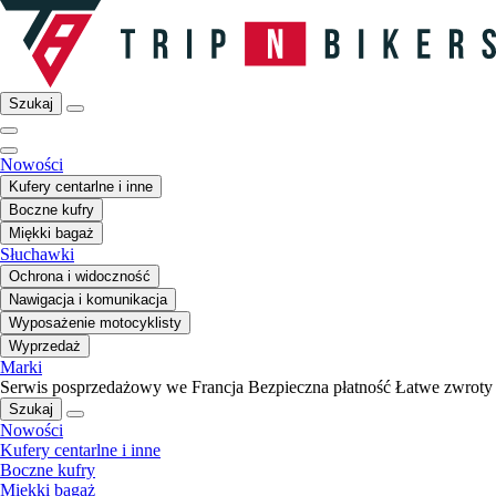
Szukaj
Nowości
Kufery centarlne i inne
Boczne kufry
Miękki bagaż
Słuchawki
Ochrona i widoczność
Nawigacja i komunikacja
Wyposażenie motocyklisty
Wyprzedaż
Marki
Serwis posprzedażowy we Francja
Bezpieczna płatność
Łatwe zwroty
Szukaj
Nowości
Kufery centarlne i inne
Boczne kufry
Miękki bagaż