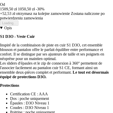
Od
1509,50 zł
1050,50 zł
-30%
+52,53 zł
otrzymasz na kolejne zamowienie
Zostana naliczone po
potwierdzeniu zamowienia
Loading...
Opis
S1 D3O - Veste Cuir
Inspiré de la combinaison de piste en cuir S1 D3O, cet ensemble
blouson et pantalon offre le parfait équilibre entre performance et
confort. Il se distingue par ses ajusteurs de taille et ses poignets en
néoprène pour un maintien optimal.
Les sliders d'épaules et le zip de connexion à 360° permettent de
l'associer facilement au pantalon cuir S1 CE, formant ainsi un
ensemble deux-pièces complet et performant.
Le tout est désormais
équipé de protections D3O.
Protections
Certification CE : AAA
Dos : poche uniquement
Épaules : D3O Niveau 1
Coudes : D3O Niveau 1
Poitrine : poche uniquement