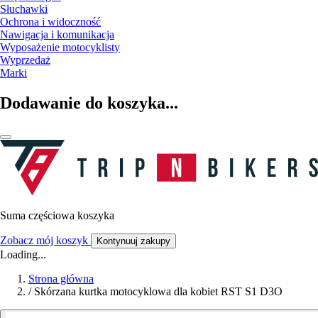
Słuchawki
Ochrona i widoczność
Nawigacja i komunikacja
Wyposażenie motocyklisty
Wyprzedaż
Marki
Dodawanie do koszyka...
Suma częściowa koszyka
Zobacz mój koszyk
Kontynuuj zakupy
Loading...
Strona główna
/
Skórzana kurtka motocyklowa dla kobiet RST S1 D3O