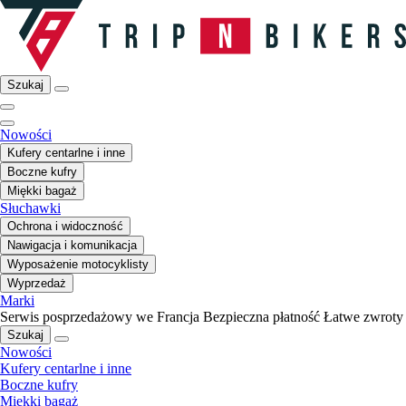
Szukaj
Nowości
Kufery centarlne i inne
Boczne kufry
Miękki bagaż
Słuchawki
Ochrona i widoczność
Nawigacja i komunikacja
Wyposażenie motocyklisty
Wyprzedaż
Marki
Serwis posprzedażowy we Francja
Bezpieczna płatność
Łatwe zwroty
Szukaj
Nowości
Kufery centarlne i inne
Boczne kufry
Miękki bagaż