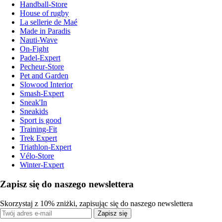
Handball-Store
House of rugby
La sellerie de Maé
Made in Paradis
Nauti-Wave
On-Fight
Padel-Expert
Pecheur-Store
Pet and Garden
Slowood Interior
Smash-Expert
Sneak'In
Sneakids
Sport is good
Training-Fit
Trek Expert
Triathlon-Expert
Vélo-Store
Winter-Expert
Zapisz się do naszego newslettera
Skorzystaj z 10% zniżki, zapisując się do naszego newslettera
Zapisz się