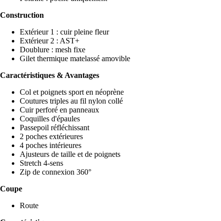
Construction
Extérieur 1 : cuir pleine fleur
Extérieur 2 : AST+
Doublure : mesh fixe
Gilet thermique matelassé amovible
Caractéristiques & Avantages
Col et poignets sport en néoprène
Coutures triples au fil nylon collé
Cuir perforé en panneaux
Coquilles d'épaules
Passepoil réfléchissant
2 poches extérieures
4 poches intérieures
Ajusteurs de taille et de poignets
Stretch 4-sens
Zip de connexion 360°
Coupe
Route