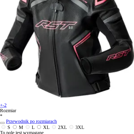
+-2
Rozmiar
*
Przewodnik po rozmiarach
S
M
L
XL
2XL
3XL
To pole jest wymagane