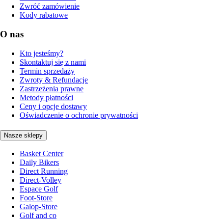
Zwróć zamówienie
Kody rabatowe
O nas
Kto jesteśmy?
Skontaktuj się z nami
Termin sprzedaży
Zwroty & Refundacje
Zastrzeżenia prawne
Metody płatności
Ceny i opcje dostawy
Oświadczenie o ochronie prywatności
Nasze sklepy
Basket Center
Daily Bikers
Direct Running
Direct-Volley
Espace Golf
Foot-Store
Galop-Store
Golf and co