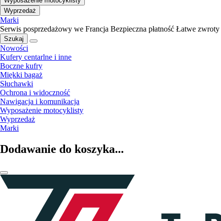
Wyposażenie motocyklisty
Wyprzedaż
Marki
Serwis posprzedażowy we Francja
Bezpieczna płatność
Łatwe zwroty
Szukaj
Nowości
Kufery centarlne i inne
Boczne kufry
Miękki bagaż
Słuchawki
Ochrona i widoczność
Nawigacja i komunikacja
Wyposażenie motocyklisty
Wyprzedaż
Marki
Dodawanie do koszyka...