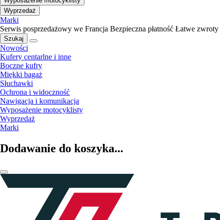
Wyposażenie motocyklisty
Wyprzedaż
Marki
Serwis posprzedażowy we Francja
Bezpieczna płatność
Łatwe zwroty
Szukaj
Nowości
Kufery centarlne i inne
Boczne kufry
Miękki bagaż
Słuchawki
Ochrona i widoczność
Nawigacja i komunikacja
Wyposażenie motocyklisty
Wyprzedaż
Marki
Dodawanie do koszyka...