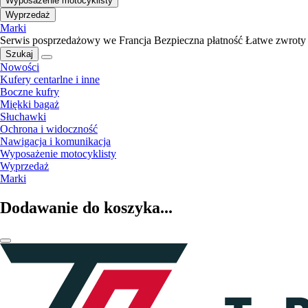
Wyposażenie motocyklisty
Wyprzedaż
Marki
Serwis posprzedażowy we Francja
Bezpieczna płatność
Łatwe zwroty
Szukaj
Nowości
Kufery centarlne i inne
Boczne kufry
Miękki bagaż
Słuchawki
Ochrona i widoczność
Nawigacja i komunikacja
Wyposażenie motocyklisty
Wyprzedaż
Marki
Dodawanie do koszyka...