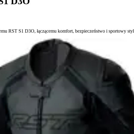
 S1 D3O
emu RST S1 D3O, łączącemu komfort, bezpieczeństwo i sportowy styl