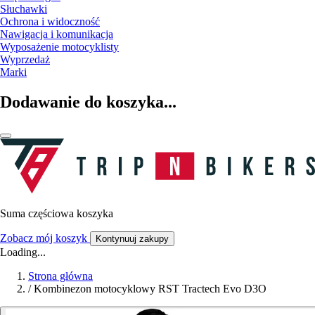
Słuchawki
Ochrona i widoczność
Nawigacja i komunikacja
Wyposażenie motocyklisty
Wyprzedaż
Marki
Dodawanie do koszyka...
Suma częściowa koszyka
Zobacz mój koszyk
Kontynuuj zakupy
Loading...
Strona główna
/
Kombinezon motocyklowy RST Tractech Evo D3O