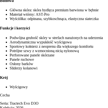
Budowa
Główna skóra: skóra bydlęca premium barwiona w bębnie
Materiał wtórny: AST-Pro
Wyściółka: odpinana, szybkoschnąca, elastyczna siateczka
Funkcje i korzyści
Podwójna grubość skóry w strefach narażonych na uderzenia
Aerodynamiczna wypukłość wyścigowa
Sportowy kołnierz z neoprenu dla większego komfortu
Potrójne szwy z wzmocnioną nicią nylonową
Perforowane panele skórzane
Panele ruchowe
Osłony barków
Sliderzy kolanowi
Krój
Wyścigowy
Cecha
Seria: Tractech Evo D3O
Kolekcja: 2026