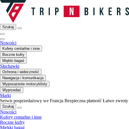
Szukaj
Nowości
Kufery centarlne i inne
Boczne kufry
Miękki bagaż
Słuchawki
Ochrona i widoczność
Nawigacja i komunikacja
Wyposażenie motocyklisty
Wyprzedaż
Marki
Serwis posprzedażowy we Francja
Bezpieczna płatność
Łatwe zwroty
Szukaj
Nowości
Kufery centarlne i inne
Boczne kufry
Miękki bagaż