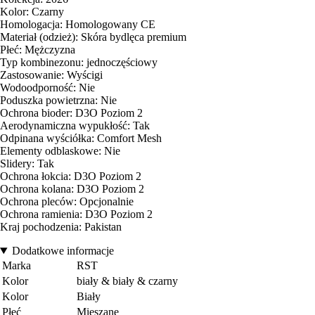
Kolor: Czarny
Homologacja: Homologowany CE
Materiał (odzież): Skóra bydlęca premium
Płeć: Mężczyzna
Typ kombinezonu: jednoczęściowy
Zastosowanie: Wyścigi
Wodoodporność: Nie
Poduszka powietrzna: Nie
Ochrona bioder: D3O Poziom 2
Aerodynamiczna wypukłość: Tak
Odpinana wyściółka: Comfort Mesh
Elementy odblaskowe: Nie
Slidery: Tak
Ochrona łokcia: D3O Poziom 2
Ochrona kolana: D3O Poziom 2
Ochrona pleców: Opcjonalnie
Ochrona ramienia: D3O Poziom 2
Kraj pochodzenia: Pakistan
Dodatkowe informacje
Marka
RST
Kolor
biały & biały & czarny
Kolor
Biały
Płeć
Mieszane