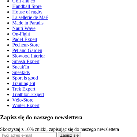
Golf and co
Handball-Store
House of rugby
La sellerie de Maé
Made in Paradis
Nauti-Wave
On-Fight
Padel-Expert
Pecheur-Store
Pet and Garden
Slowood Interior
Smash-Expert
Sneak'In
Sneakids
Sport is good
Training-Fit
Trek Expert
Triathlon-Expert
Vélo-Store
Winter-Expert
Zapisz się do naszego newslettera
Skorzystaj z 10% zniżki, zapisując się do naszego newslettera
Zapisz się