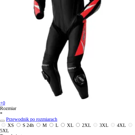
+0
Rozmiar
*
Przewodnik po rozmiarach
XS
S
24h
M
L
XL
2XL
3XL
4XL
5XL