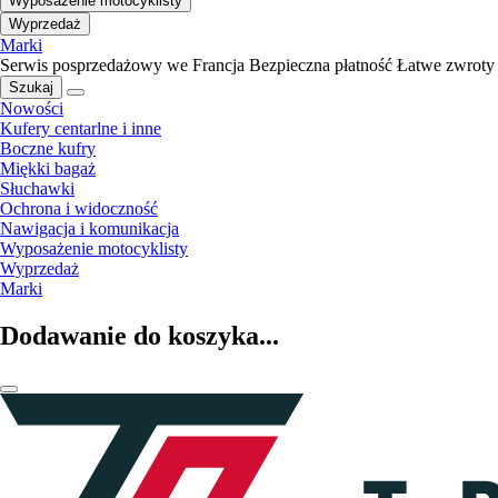
Wyposażenie motocyklisty
Wyprzedaż
Marki
Serwis posprzedażowy we Francja
Bezpieczna płatność
Łatwe zwroty
Szukaj
Nowości
Kufery centarlne i inne
Boczne kufry
Miękki bagaż
Słuchawki
Ochrona i widoczność
Nawigacja i komunikacja
Wyposażenie motocyklisty
Wyprzedaż
Marki
Dodawanie do koszyka...