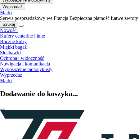
Wyposażenie motocyklisty
Wyprzedaż
Marki
Serwis posprzedażowy we Francja
Bezpieczna płatność
Łatwe zwroty
Szukaj
Nowości
Kufery centarlne i inne
Boczne kufry
Miękki bagaż
Słuchawki
Ochrona i widoczność
Nawigacja i komunikacja
Wyposażenie motocyklisty
Wyprzedaż
Marki
Dodawanie do koszyka...