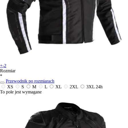
+-2
Rozmiar
*
Przewodnik po rozmiarach
XS
S
M
L
XL
2XL
3XL
24h
To pole jest wymagane