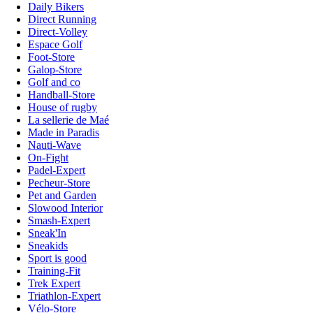
Daily Bikers
Direct Running
Direct-Volley
Espace Golf
Foot-Store
Galop-Store
Golf and co
Handball-Store
House of rugby
La sellerie de Maé
Made in Paradis
Nauti-Wave
On-Fight
Padel-Expert
Pecheur-Store
Pet and Garden
Slowood Interior
Smash-Expert
Sneak'In
Sneakids
Sport is good
Training-Fit
Trek Expert
Triathlon-Expert
Vélo-Store