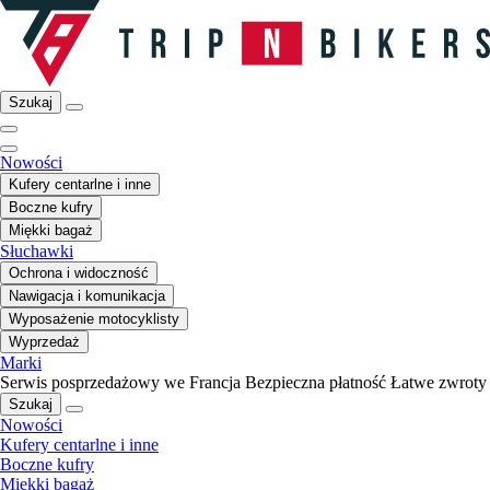
Szukaj
Nowości
Kufery centarlne i inne
Boczne kufry
Miękki bagaż
Słuchawki
Ochrona i widoczność
Nawigacja i komunikacja
Wyposażenie motocyklisty
Wyprzedaż
Marki
Serwis posprzedażowy we Francja
Bezpieczna płatność
Łatwe zwroty
Szukaj
Nowości
Kufery centarlne i inne
Boczne kufry
Miękki bagaż