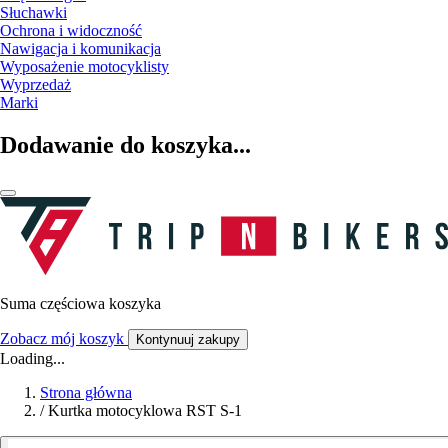
Słuchawki
Ochrona i widoczność
Nawigacja i komunikacja
Wyposażenie motocyklisty
Wyprzedaż
Marki
Dodawanie do koszyka...
Suma częściowa koszyka
Zobacz mój koszyk
Kontynuuj zakupy
Loading...
Strona główna
/
Kurtka motocyklowa RST S-1