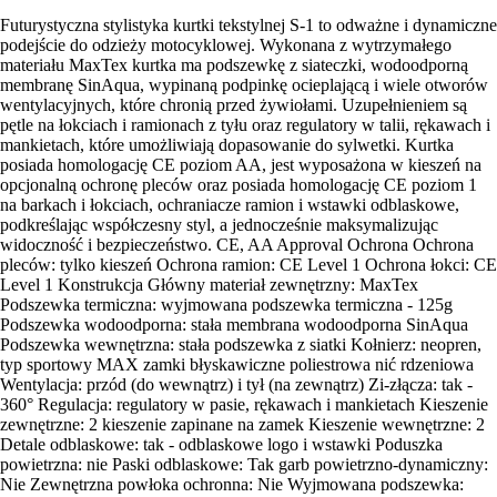
Futurystyczna stylistyka kurtki tekstylnej S-1 to odważne i dynamiczne
podejście do odzieży motocyklowej. Wykonana z wytrzymałego
materiału MaxTex kurtka ma podszewkę z siateczki, wodoodporną
membranę SinAqua, wypinaną podpinkę ocieplającą i wiele otworów
wentylacyjnych, które chronią przed żywiołami. Uzupełnieniem są
pętle na łokciach i ramionach z tyłu oraz regulatory w talii, rękawach i
mankietach, które umożliwiają dopasowanie do sylwetki. Kurtka
posiada homologację CE poziom AA, jest wyposażona w kieszeń na
opcjonalną ochronę pleców oraz posiada homologację CE poziom 1
na barkach i łokciach, ochraniacze ramion i wstawki odblaskowe,
podkreślając współczesny styl, a jednocześnie maksymalizując
widoczność i bezpieczeństwo. CE, AA Approval Ochrona Ochrona
pleców: tylko kieszeń Ochrona ramion: CE Level 1 Ochrona łokci: CE
Level 1 Konstrukcja Główny materiał zewnętrzny: MaxTex
Podszewka termiczna: wyjmowana podszewka termiczna - 125g
Podszewka wodoodporna: stała membrana wodoodporna SinAqua
Podszewka wewnętrzna: stała podszewka z siatki Kołnierz: neopren,
typ sportowy MAX zamki błyskawiczne poliestrowa nić rdzeniowa
Wentylacja: przód (do wewnątrz) i tył (na zewnątrz) Zi-złącza: tak -
360° Regulacja: regulatory w pasie, rękawach i mankietach Kieszenie
zewnętrzne: 2 kieszenie zapinane na zamek Kieszenie wewnętrzne: 2
Detale odblaskowe: tak - odblaskowe logo i wstawki Poduszka
powietrzna: nie Paski odblaskowe: Tak garb powietrzno-dynamiczny:
Nie Zewnętrzna powłoka ochronna: Nie Wyjmowana podszewka: