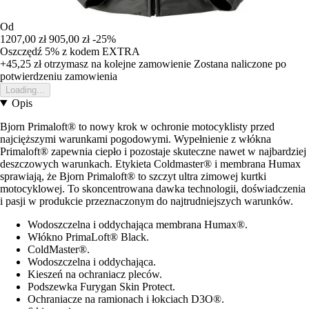
Od
1207,00 zł
905,00 zł
-25%
Oszczędź 5%
z kodem
EXTRA
+45,25 zł
otrzymasz na kolejne zamowienie
Zostana naliczone po
potwierdzeniu zamowienia
Loading...
Opis
Bjorn Primaloft® to nowy krok w ochronie motocyklisty przed
najcięższymi warunkami pogodowymi. Wypełnienie z włókna
Primaloft® zapewnia ciepło i pozostaje skuteczne nawet w najbardziej
deszczowych warunkach. Etykieta Coldmaster® i membrana Humax
sprawiają, że Bjorn Primaloft® to szczyt ultra zimowej kurtki
motocyklowej. To skoncentrowana dawka technologii, doświadczenia
i pasji w produkcie przeznaczonym do najtrudniejszych warunków.
Wodoszczelna i oddychająca membrana Humax®.
Włókno PrimaLoft® Black.
ColdMaster®.
Wodoszczelna i oddychająca.
Kieszeń na ochraniacz pleców.
Podszewka Furygan Skin Protect.
Ochraniacze na ramionach i łokciach D3O®.