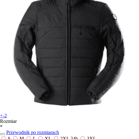
+-2
Rozmiar
*
Przewodnik po rozmiarach
S
M
L
XL
2XL
24h
3XL