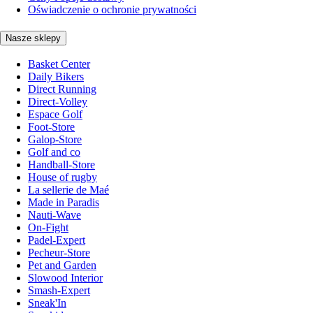
Oświadczenie o ochronie prywatności
Nasze sklepy
Basket Center
Daily Bikers
Direct Running
Direct-Volley
Espace Golf
Foot-Store
Galop-Store
Golf and co
Handball-Store
House of rugby
La sellerie de Maé
Made in Paradis
Nauti-Wave
On-Fight
Padel-Expert
Pecheur-Store
Pet and Garden
Slowood Interior
Smash-Expert
Sneak'In