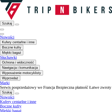
Szukaj
Nowości
Kufery centarlne i inne
Boczne kufry
Miękki bagaż
Słuchawki
Ochrona i widoczność
Nawigacja i komunikacja
Wyposażenie motocyklisty
Wyprzedaż
Marki
Serwis posprzedażowy we Francja
Bezpieczna płatność
Łatwe zwroty
Szukaj
Nowości
Kufery centarlne i inne
Boczne kufry
Miękki bagaż