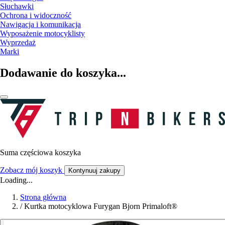
Słuchawki
Ochrona i widoczność
Nawigacja i komunikacja
Wyposażenie motocyklisty
Wyprzedaż
Marki
Dodawanie do koszyka...
Suma częściowa koszyka
Zobacz mój koszyk
Kontynuuj zakupy
Loading...
Strona główna
/
Kurtka motocyklowa Furygan Bjorn Primaloft®