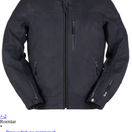
+-2
Rozmiar
*