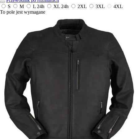
Przewodnik po rozmiarach
S
M
L
24h
XL
24h
2XL
3XL
4XL
To pole jest wymagane