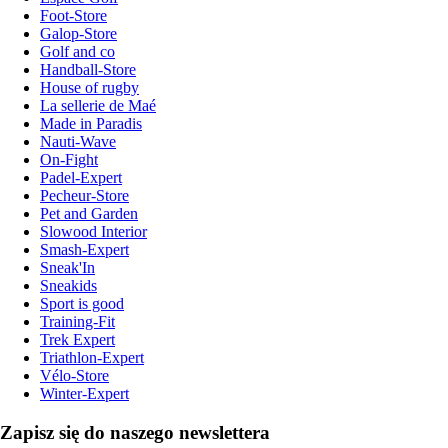
Foot-Store
Galop-Store
Golf and co
Handball-Store
House of rugby
La sellerie de Maé
Made in Paradis
Nauti-Wave
On-Fight
Padel-Expert
Pecheur-Store
Pet and Garden
Slowood Interior
Smash-Expert
Sneak'In
Sneakids
Sport is good
Training-Fit
Trek Expert
Triathlon-Expert
Vélo-Store
Winter-Expert
Zapisz się do naszego newslettera