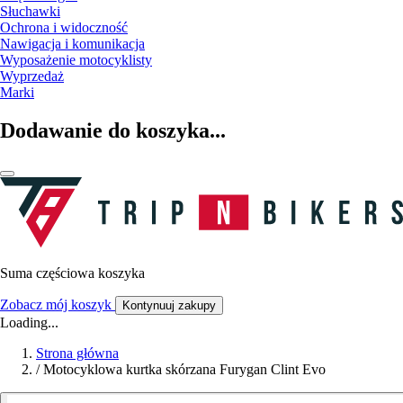
Słuchawki
Ochrona i widoczność
Nawigacja i komunikacja
Wyposażenie motocyklisty
Wyprzedaż
Marki
Dodawanie do koszyka...
Suma częściowa koszyka
Zobacz mój koszyk
Kontynuuj zakupy
Loading...
Strona główna
/
Motocyklowa kurtka skórzana Furygan Clint Evo