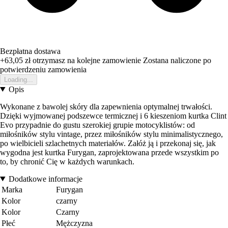
Bezpłatna dostawa
+63,05 zł
otrzymasz na kolejne zamowienie
Zostana naliczone po
potwierdzeniu zamowienia
Loading...
Opis
Wykonane z bawolej skóry dla zapewnienia optymalnej trwałości.
Dzięki wyjmowanej podszewce termicznej i 6 kieszeniom kurtka Clint
Evo przypadnie do gustu szerokiej grupie motocyklistów: od
miłośników stylu vintage, przez miłośników stylu minimalistycznego,
po wielbicieli szlachetnych materiałów. Załóż ją i przekonaj się, jak
wygodna jest kurtka Furygan, zaprojektowana przede wszystkim po
to, by chronić Cię w każdych warunkach.
Dodatkowe informacje
Marka
Furygan
Kolor
czarny
Kolor
Czarny
Płeć
Mężczyzna