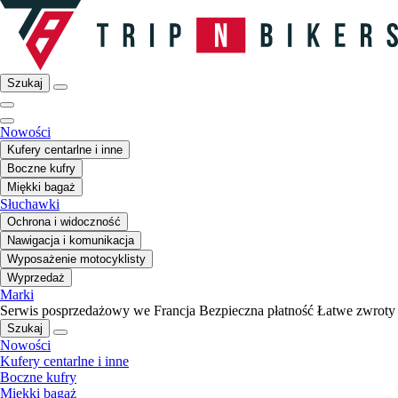
Szukaj
Nowości
Kufery centarlne i inne
Boczne kufry
Miękki bagaż
Słuchawki
Ochrona i widoczność
Nawigacja i komunikacja
Wyposażenie motocyklisty
Wyprzedaż
Marki
Serwis posprzedażowy we Francja
Bezpieczna płatność
Łatwe zwroty
Szukaj
Nowości
Kufery centarlne i inne
Boczne kufry
Miękki bagaż