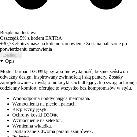
Bezpłatna dostawa
Oszczędź 5%
z kodem
EXTRA
+30,73 zł
otrzymasz na kolejne zamowienie
Zostana naliczone po
potwierdzeniu zamowienia
Loading...
Opis
Model Tarmac D3O® łączy w sobie wydajność, bezpieczeństwo i
odważny design, inspirowany zwinnością i siłą pantery. Zostały
zaprojektowane z myślą o motocyklistach dbających o swoją ochronę i
codzienny komfort, oferując to wszystko bez kompromisów w stylu.
Wodoodporna i oddychająca membrana.
Wzmocnienia na pięcie i palcach.
Bezpieczny język.
Ochrony kostki D3O®.
Wzmocnienie na selektor.
Wymienna wkładka.
Dostarczane z dwoma parami sznurówek.
Poliester.