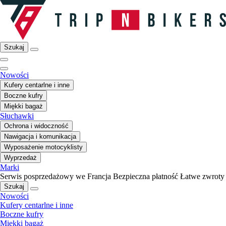
Szukaj
Nowości
Kufery centarlne i inne
Boczne kufry
Miękki bagaż
Słuchawki
Ochrona i widoczność
Nawigacja i komunikacja
Wyposażenie motocyklisty
Wyprzedaż
Marki
Serwis posprzedażowy we Francja
Bezpieczna płatność
Łatwe zwroty
Szukaj
Nowości
Kufery centarlne i inne
Boczne kufry
Miękki bagaż