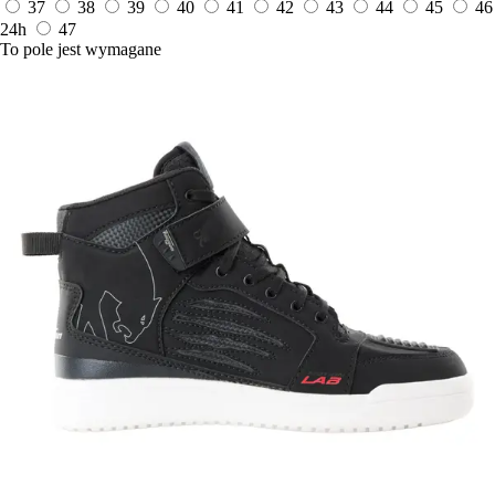
37
38
39
40
41
42
43
44
45
46
24h
47
To pole jest wymagane