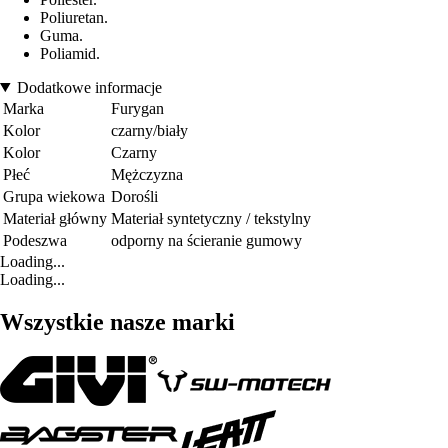
Poliuretan.
Guma.
Poliamid.
Dodatkowe informacje
Marka
Furygan
Kolor
czarny/biały
Kolor
Czarny
Płeć
Mężczyzna
Grupa wiekowa
Dorośli
Materiał główny
Materiał syntetyczny / tekstylny
Podeszwa
odporny na ścieranie gumowy
Loading...
Loading...
Wszystkie nasze marki