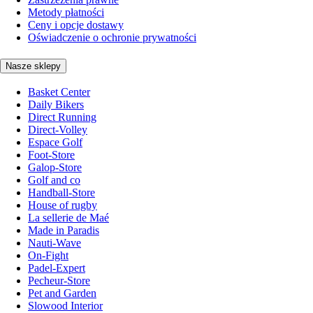
Metody płatności
Ceny i opcje dostawy
Oświadczenie o ochronie prywatności
Nasze sklepy
Basket Center
Daily Bikers
Direct Running
Direct-Volley
Espace Golf
Foot-Store
Galop-Store
Golf and co
Handball-Store
House of rugby
La sellerie de Maé
Made in Paradis
Nauti-Wave
On-Fight
Padel-Expert
Pecheur-Store
Pet and Garden
Slowood Interior