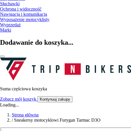
Słuchawki
Ochrona i widoczność
Nawigacja i komunikacja
Wyposażenie motocyklisty
Wyprzedaż
Marki
Dodawanie do koszyka...
Suma częściowa koszyka
Zobacz mój koszyk
Kontynuuj zakupy
Loading...
Strona główna
/
Sneakersy motocyklowi Furygan Tarmac D3O