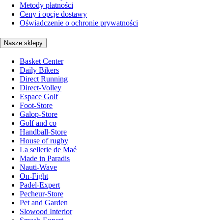
Metody płatności
Ceny i opcje dostawy
Oświadczenie o ochronie prywatności
Nasze sklepy
Basket Center
Daily Bikers
Direct Running
Direct-Volley
Espace Golf
Foot-Store
Galop-Store
Golf and co
Handball-Store
House of rugby
La sellerie de Maé
Made in Paradis
Nauti-Wave
On-Fight
Padel-Expert
Pecheur-Store
Pet and Garden
Slowood Interior