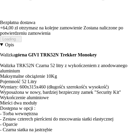
Bezpłatna dostawa
+64,00 zł
otrzymasz na kolejne zamowienie
Zostana naliczone po
potwierdzeniu zamowienia
Loading...
Opis
Walizka
górna GIVI TRK52N Trekker Monokey
Walizka TRK52N Czarna 52 litry z wykończeniem z anodowanego
aluminium
Maksymalne obciążenie 10Kg
Pojemność 52 Litry
Wymiary: 600x315x460 (długośćx szerokośćx wysokość)
Wyposażona w nowy, bardziej bezpieczny zamek "Security Kit"
Wykończenie aluminiowe
Mieści dwa moduły
Dostępna w opcji :
- Torba wewnętrzna
- Zestaw czterech pierścieni do mocowania siatki elastycznej
- Oparcie
- Czarna siatka na jastrzębie