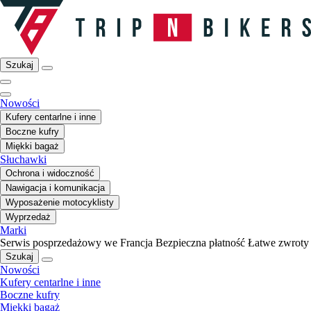
Szukaj
Nowości
Kufery centarlne i inne
Boczne kufry
Miękki bagaż
Słuchawki
Ochrona i widoczność
Nawigacja i komunikacja
Wyposażenie motocyklisty
Wyprzedaż
Marki
Serwis posprzedażowy we Francja
Bezpieczna płatność
Łatwe zwroty
Szukaj
Nowości
Kufery centarlne i inne
Boczne kufry
Miękki bagaż