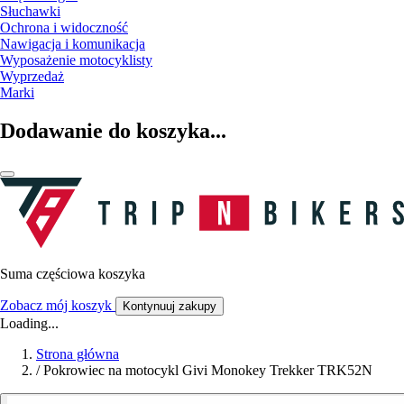
Słuchawki
Ochrona i widoczność
Nawigacja i komunikacja
Wyposażenie motocyklisty
Wyprzedaż
Marki
Dodawanie do koszyka...
Suma częściowa koszyka
Zobacz mój koszyk
Kontynuuj zakupy
Loading...
Strona główna
/
Pokrowiec na motocykl Givi Monokey Trekker TRK52N